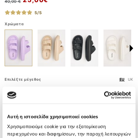
40,00 €
5/5
Χρώματα
Επιλέξτε μέγεθος
EU
UK
36
37
38
39
40
41
42
43
44
45
Οδηγός Μεγεθών
Αυτή η ιστοσελίδα χρησιμοποιεί cookies
Χρησιμοποιούμε cookie για την εξατομίκευση
ΠΡΟΣΘΗΚΗ ΣΤΟ ΚΑΛΑΘΙ
περιεχομένου και διαφημίσεων, την παροχή λειτουργιών