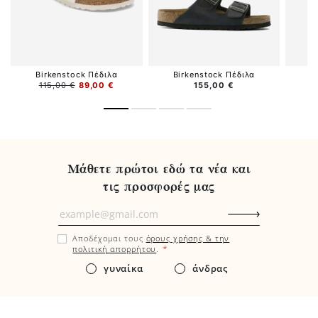
Birkenstock Πέδιλα
Birkenstock Πέδιλα
B
115,00 €
89,00 €
155,00 €
Μάθετε πρώτοι εδώ τα νέα και
τις προσφορές μας
Μάθετε
πρώτοι
Αποδέχομαι τους
όρους χρήσης & την
εδώ
*
πολιτική απορρήτου
.
τα
γυναίκα
άνδρας
νέα
και
τις