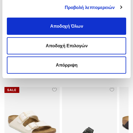
Ύψος Τακουνιού:
Flat(0-3)cm
Υλικό:
EVA-Αδιάβροχο
Προβολή λεπτομερειών
Χρώμα:
Λιλά/lila
Αποδοχή Όλων
ΑΠΟΣΤΟΛΕΣ ΚΑΙ ΕΠΙΣΤΡΟΦΕΣ
Αποδοχή Επιλογών
ΑΞΙΟΛΟΓΗΣΕΙΣ (
2
)
Απόρριψη
ΣΧΕΤΙΚΑ ΠΡΟΪΟΝΤΑ
SALE