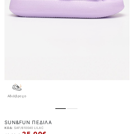
Αδιάβροχo
SUN&FUN ΠΈΔΙΛΑ
ΚΩΔ:
SAF/610040 LILAC
25,00 €