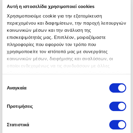
Αυτή η ιστοσελίδα χρησιμοποιεί cookies
Χρησιμοποιούμε cookie για την εξατομίκευση
περιεχομένου και διαφημίσεων, την παροχή λειτουργιών
κοινωνικών μέσων και την ανάλυση της
επισκεψιμότητάς μας. Επιπλέον, μοιραζόμαστε
Imac
Sneakers
Imac
Sneakers
πληροφορίες που αφορούν τον τρόπο που
59,00 €
59,00 €
89,00 €
89,00 €
χρησιμοποιείτε τον ιστότοπό μας με συνεργάτες
κοινωνικών μέσων, διαφήμισης και αναλύσεων, οι
οποίοι ενδεχομένως να τις συνδυάσουν με άλλες
πληροφορίες που τους έχετε παραχωρήσει ή τις οποίες
έχουν συλλέξει σε σχέση με την από μέρους σας χρήση
Επιλογή
των υπηρεσιών τους.
Αναγκαία
συγκατάθεσης
Προτιμήσεις
Στατιστικά