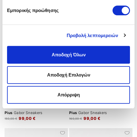
Imac
Sneakers
Pius
Gabor Sneakers
Εμπορικής προώθησης
59,00 €
99,00 €
89,00 €
150,00 €
Προβολή λεπτομερειών
Αποδοχή Όλων
Αποδοχή Επιλογών
Απόρριψη
Pius
Gabor Sneakers
Pius
Gabor Sneakers
99,00 €
99,00 €
150,00 €
160,00 €