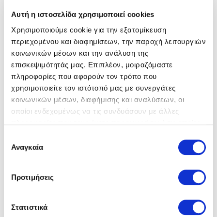
Αυτή η ιστοσελίδα χρησιμοποιεί cookies
Χρησιμοποιούμε cookie για την εξατομίκευση
περιεχομένου και διαφημίσεων, την παροχή λειτουργιών
κοινωνικών μέσων και την ανάλυση της
επισκεψιμότητάς μας. Επιπλέον, μοιραζόμαστε
Birkenstock
Μποτάκια
Imac
Μποτάκια
πληροφορίες που αφορούν τον τρόπο που
59,00 €
200,00 €
140,00 €
χρησιμοποιείτε τον ιστότοπό μας με συνεργάτες
κοινωνικών μέσων, διαφήμισης και αναλύσεων, οι
οποίοι ενδεχομένως να τις συνδυάσουν με άλλες
πληροφορίες που τους έχετε παραχωρήσει ή τις οποίες
έχουν συλλέξει σε σχέση με την από μέρους σας χρήση
Επιλογή
των υπηρεσιών τους.
Αναγκαία
συγκατάθεσης
Προτιμήσεις
Στατιστικά