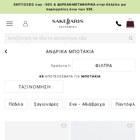
ΕΚΠΤΩΣΕΙΣ έως -50% & ΔΩΡΕΑΝ ΜΕΤΑΦΟΡΙΚΑ στην Ελλάδα για
παραγγελίες άνω των 55€.
Skip
Toggle Nav
to
Content
ΑΝΔΡΙΚΑ ΜΠΟΤΑΚΙΑ
ΦΙΛΤΡΑ
Προϊόντα
1
-
24
από
48
48
ΑΠΟΤΕΛΕΣΜΑΤΑ ΓΙΑ
ΜΠΟΤΑΚΙΑ
ΤΑΞΙΝΟΜΗΣΗ
ΚΑΤΑ
Πέδιλα
Σαγιονάρες
Eva - Αδιάβροχα
Παντόφλε