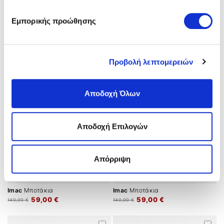
Imac
Μποτάκια
Imac
Μποτάκια
Εμπορικής προώθησης
59,00 €
59,00 €
140,00 €
140,00 €
Προβολή λεπτομερειών
Αποδοχή Όλων
Αποδοχή Επιλογών
Απόρριψη
Imac
Μποτάκια
Imac
Μποτάκια
59,00 €
59,00 €
140,00 €
140,00 €