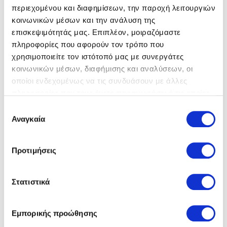
περιεχομένου και διαφημίσεων, την παροχή λειτουργιών
κοινωνικών μέσων και την ανάλυση της
επισκεψιμότητάς μας. Επιπλέον, μοιραζόμαστε
πληροφορίες που αφορούν τον τρόπο που
χρησιμοποιείτε τον ιστότοπό μας με συνεργάτες
κοινωνικών μέσων, διαφήμισης και αναλύσεων, οι
οποίοι ενδεχομένως να τις συνδυάσουν με άλλες
πληροφορίες που τους έχετε παραχωρήσει ή τις οποίες
έχουν συλλέξει σε σχέση με την από μέρους σας χρήση
Επιλογή
των υπηρεσιών τους.
Αναγκαία
συγκατάθεσης
Birkenstock
Σαγιονάρες
Birkenstock
Σαγιονάρες
Προτιμήσεις
59,00 €
39,00 €
89,00 €
50,00 €
Στατιστικά
Εμπορικής προώθησης