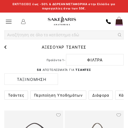
ΕΚΠΤΩΣΕΙΣ έως -50% & ΔΩΡΕΑΝ ΜΕΤΑΦΟΡΙΚΑ στην Ελλάδα για
παραγγελίες άνω των 55€.
Skip
Toggle Nav
to
Content
ΑΞΕΣΟΥΑΡ ΤΣΑΝΤΕΣ
ΦΙΛΤΡΑ
Προϊόντα
1
-
24
από
58
58
ΑΠΟΤΕΛΕΣΜΑΤΑ ΓΙΑ
ΤΣΑΝΤΕΣ
ΤΑΞΙΝΟΜΗΣΗ
ΚΑΤΑ
Τσάντες
Περιποίηση Υποδημάτων
Διάφορα
Κάλτ