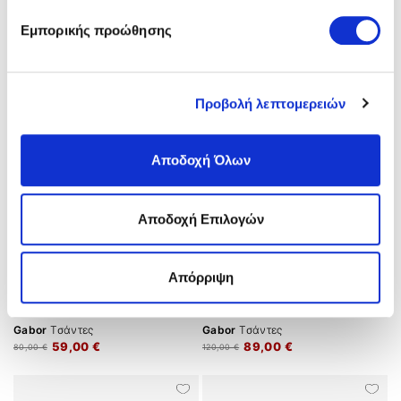
Gabor
Τσάντες
Gabor
Τσάντες
Εμπορικής προώθησης
99,00 €
109,00 €
130,00 €
150,00 €
Προβολή λεπτομερειών
Αποδοχή Όλων
Αποδοχή Επιλογών
Απόρριψη
Gabor
Τσάντες
Gabor
Τσάντες
59,00 €
89,00 €
80,00 €
120,00 €