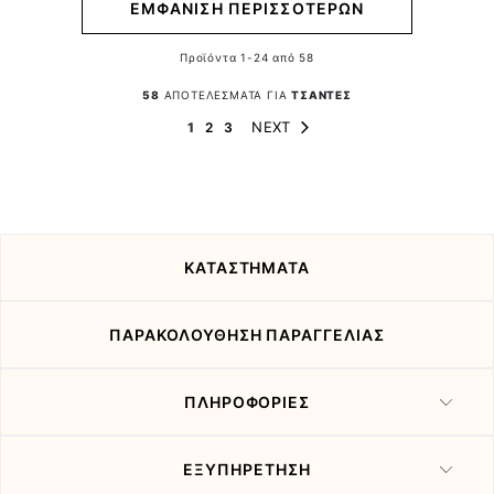
ΕΜΦΑΝΙΣΗ ΠΕΡΙΣΣΟΤΕΡΩΝ
Προϊόντα
1
-
24
από
58
58
ΑΠΟΤΕΛΕΣΜΑΤΑ ΓΙΑ
ΤΣΑΝΤΕΣ
Page
Page
You're currently reading page
Page
Page
NEXT
1
2
3
ΚΑΤΑΣΤΗΜΑΤΑ
ΠΑΡΑΚΟΛΟΥΘΗΣΗ ΠΑΡΑΓΓΕΛΙΑΣ
ΠΛΗΡΟΦΟΡΙΕΣ
ΕΞΥΠΗΡΕΤΗΣΗ