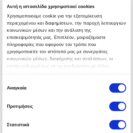
Αυτή η ιστοσελίδα χρησιμοποιεί cookies
Χρησιμοποιούμε cookie για την εξατομίκευση
περιεχομένου και διαφημίσεων, την παροχή λειτουργιών
κοινωνικών μέσων και την ανάλυση της
επισκεψιμότητάς μας. Επιπλέον, μοιραζόμαστε
Gabor
Τσάντες
Gabor
Τσάντες
πληροφορίες που αφορούν τον τρόπο που
89,00 €
89,00 €
120,00 €
120,00 €
χρησιμοποιείτε τον ιστότοπό μας με συνεργάτες
κοινωνικών μέσων, διαφήμισης και αναλύσεων, οι
οποίοι ενδεχομένως να τις συνδυάσουν με άλλες
πληροφορίες που τους έχετε παραχωρήσει ή τις οποίες
έχουν συλλέξει σε σχέση με την από μέρους σας χρήση
Επιλογή
των υπηρεσιών τους.
Αναγκαία
συγκατάθεσης
Προτιμήσεις
Στατιστικά