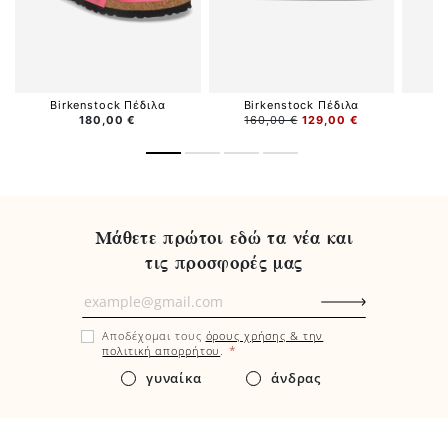
Birkenstock Πέδιλα
Birkenstock Πέδιλα
B
180,00 €
160,00 €
129,00 €
Μάθετε πρώτοι εδώ τα νέα και
τις προσφορές μας
Μάθετε
πρώτοι
Αποδέχομαι τους
όρους χρήσης & την
εδώ
*
πολιτική απορρήτου
.
τα
γυναίκα
άνδρας
νέα
και
τις