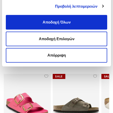
Ύψος Τακουνιού:
Flat(0-3)cm
Υλικό:
EVA-Αδιάβροχο
Προβολή λεπτομερειών
Χρώμα:
Μπεζ/Beige
Αποδοχή Όλων
ΑΠΟΣΤΟΛΕΣ ΚΑΙ ΕΠΙΣΤΡΟΦΕΣ
Αποδοχή Επιλογών
ΑΞΙΟΛΟΓΗΣΕΙΣ
Απόρριψη
ΣΧΕΤΙΚΑ ΠΡΟΪΟΝΤΑ
SALE
SALE