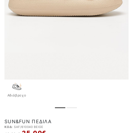
Αδιάβροχo
SUN&FUN ΠΈΔΙΛΑ
ΚΩΔ:
SAF/610040 BEIGE
25,00 €