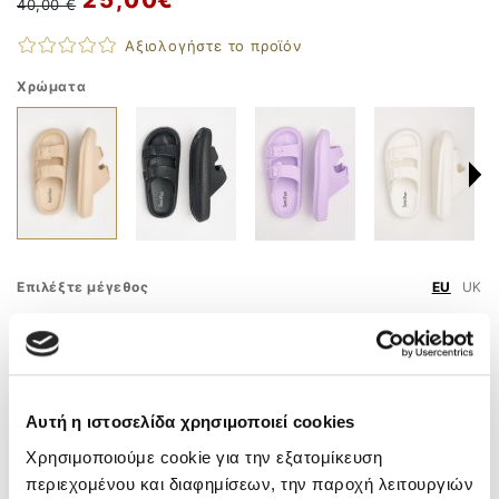
40,00 €
Αξιολογήστε το προϊόν
Χρώματα
Επιλέξτε μέγεθος
EU
UK
36
37
38
39
40
41
42
43
44
45
Οδηγός Μεγεθών
Αυτή η ιστοσελίδα χρησιμοποιεί cookies
Χρησιμοποιούμε cookie για την εξατομίκευση
ΠΡΟΣΘΗΚΗ ΣΤΟ ΚΑΛΑΘΙ
περιεχομένου και διαφημίσεων, την παροχή λειτουργιών