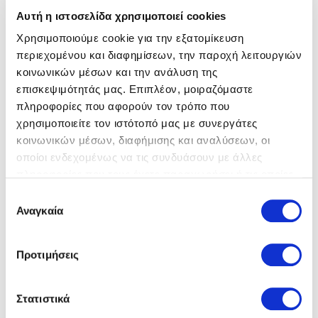
Αυτή η ιστοσελίδα χρησιμοποιεί cookies
Χρησιμοποιούμε cookie για την εξατομίκευση
περιεχομένου και διαφημίσεων, την παροχή λειτουργιών
κοινωνικών μέσων και την ανάλυση της
επισκεψιμότητάς μας. Επιπλέον, μοιραζόμαστε
πληροφορίες που αφορούν τον τρόπο που
χρησιμοποιείτε τον ιστότοπό μας με συνεργάτες
Birkenstock
Πέδιλα
Birkenstock
Πέδιλα
39,00 €
39,00 €
κοινωνικών μέσων, διαφήμισης και αναλύσεων, οι
50,00 €
50,00 €
οποίοι ενδεχομένως να τις συνδυάσουν με άλλες
πληροφορίες που τους έχετε παραχωρήσει ή τις οποίες
έχουν συλλέξει σε σχέση με την από μέρους σας χρήση
Επιλογή
των υπηρεσιών τους.
Αναγκαία
συγκατάθεσης
Προτιμήσεις
Στατιστικά