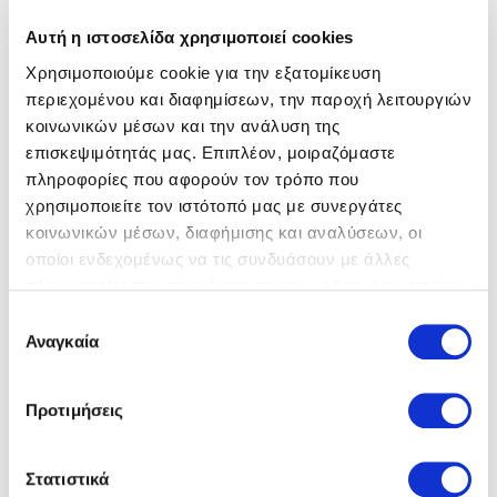
Αυτή η ιστοσελίδα χρησιμοποιεί cookies
Χρησιμοποιούμε cookie για την εξατομίκευση
περιεχομένου και διαφημίσεων, την παροχή λειτουργιών
κοινωνικών μέσων και την ανάλυση της
επισκεψιμότητάς μας. Επιπλέον, μοιραζόμαστε
Gabor
Μποτάκια
Gabor
Μποτάκια
πληροφορίες που αφορούν τον τρόπο που
170,00 €
170,00 €
χρησιμοποιείτε τον ιστότοπό μας με συνεργάτες
κοινωνικών μέσων, διαφήμισης και αναλύσεων, οι
οποίοι ενδεχομένως να τις συνδυάσουν με άλλες
πληροφορίες που τους έχετε παραχωρήσει ή τις οποίες
έχουν συλλέξει σε σχέση με την από μέρους σας χρήση
Επιλογή
των υπηρεσιών τους.
Αναγκαία
συγκατάθεσης
Προτιμήσεις
Στατιστικά