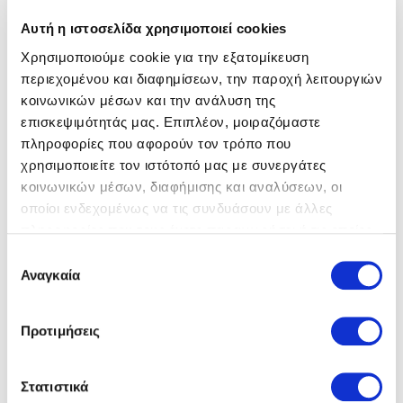
Αυτή η ιστοσελίδα χρησιμοποιεί cookies
Χρησιμοποιούμε cookie για την εξατομίκευση
περιεχομένου και διαφημίσεων, την παροχή λειτουργιών
κοινωνικών μέσων και την ανάλυση της
επισκεψιμότητάς μας. Επιπλέον, μοιραζόμαστε
Birkenstock
Πέδιλα
Birkenstock
Πέδιλα
πληροφορίες που αφορούν τον τρόπο που
69,00 €
69,00 €
χρησιμοποιείτε τον ιστότοπό μας με συνεργάτες
κοινωνικών μέσων, διαφήμισης και αναλύσεων, οι
οποίοι ενδεχομένως να τις συνδυάσουν με άλλες
πληροφορίες που τους έχετε παραχωρήσει ή τις οποίες
έχουν συλλέξει σε σχέση με την από μέρους σας χρήση
Επιλογή
των υπηρεσιών τους.
Αναγκαία
συγκατάθεσης
Προτιμήσεις
Στατιστικά