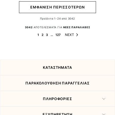
ΕΜΦΑΝΙΣΗ ΠΕΡΙΣΣΟΤΕΡΩΝ
Προϊόντα
1
-
24
από
3042
3042
ΑΠΟΤΕΛΕΣΜΑΤΑ ΓΙΑ
ΝΕΕΣ ΠΑΡΑΛΑΒΕΣ
Page
Page
You're currently reading page
Page
Page
Page
NEXT
1
2
3
...
127
ΚΑΤΑΣΤΗΜΑΤΑ
ΠΑΡΑΚΟΛΟΥΘΗΣΗ ΠΑΡΑΓΓΕΛΙΑΣ
ΠΛΗΡΟΦΟΡΙΕΣ
ΕΞΥΠΗΡΕΤΗΣΗ