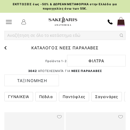
ΕΚΠΤΩΣΕΙΣ έως -50% & ΔΩΡΕΑΝ ΜΕΤΑΦΟΡΙΚΑ στην Ελλάδα για
παραγγελίες άνω των 55€.
Skip
Toggle Nav
to
Content
ΚΑΤΑΛΟΓΟΣ ΝΕΕΣ ΠΑΡΑΛΑΒΕΣ
ΦΙΛΤΡΑ
Προϊόντα
1
-
24
από
3042
3042
ΑΠΟΤΕΛΕΣΜΑΤΑ ΓΙΑ
ΝΕΕΣ ΠΑΡΑΛΑΒΕΣ
ΤΑΞΙΝΟΜΗΣΗ
ΚΑΤΑ
ΓΥΝΑΙΚΕΙΑ
Πέδιλα
Παντόφλες
Σαγιονάρες