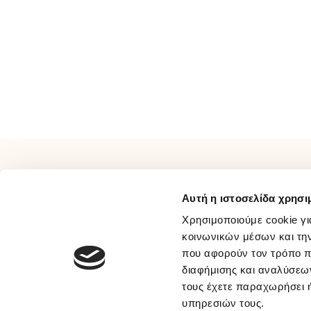
ΠΛΗΡΟΦΟΡΙΕΣ
ΕΞΥΠΗΡΕΤΗΣΗ
Αυτή η ιστοσελίδα χρησι
Σχετικά Με Εμάς
Τρόποι Πληρωμής
Επικοινωνία
Τρόποι Αποστολής
Χρησιμοποιούμε cookie γι
Όροι Χρήσης
Τρόποι Επιστροφής
κοινωνικών μέσων και τη
που αφορούν τον τρόπο π
Συχνές Ερωτήσεις
Προσωπικά Δεδομένα
διαφήμισης και αναλύσεων
Ευκαιρίες Καριέρας
Πολιτική Απορρήτου Μέσων
τους έχετε παραχωρήσει ή
B2B
Κοινωνικής Δικτύωσης
υπηρεσιών τους.
Παραλαβή Με BOX NOW