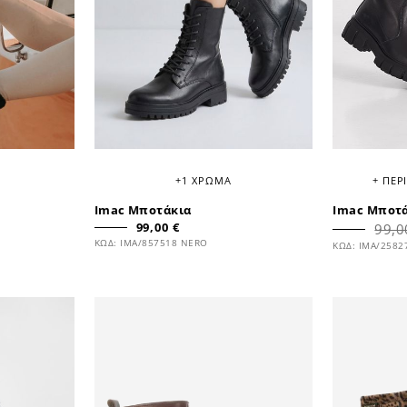
+1 ΧΡΩΜΑ
+ ΠΕΡ
Imac Μποτάκια
Imac Μποτ
99,00 €
99,0
ΚΩΔ: IMA/857518 NERO
ΚΩΔ: IMA/2582