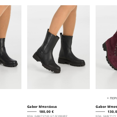
+ ΠΕΡ
Gabor Μποτάκια
Gabor Μπο
180,00 €
130,0
ΚΩΔ: GAB/72743 67-SCHWARZ
ΚΩΔ: GAB/7171