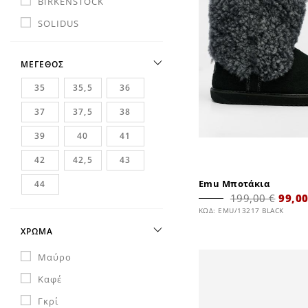
BIRKENSTOCK
SOLIDUS
ΜΕΓΕΘΟΣ
35
35,5
36
37
37,5
38
39
40
41
42
42,5
43
Emu Μποτάκια
44
199,00 €
99,00
ΚΩΔ: EMU/13217 BLACK
ΧΡΩΜΑ
Μαύρο
Καφέ
Γκρί