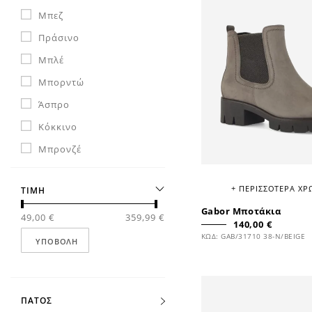
Μπεζ
Πράσινο
Μπλέ
Μπορντώ
Άσπρο
Κόκκινο
Μπρονζέ
Μωβ
+ ΠΕΡΙΣΣΟΤΕΡΑ Χ
ΤΙΜΗ
Ροζ
Gabor Μποτάκια
Prints
49,00 €
359,99 €
140,00 €
ΚΩΔ: GAB/31710 38-N/BEIGE
Ασημί
ΥΠΟΒΟΛΉ
ΠΑΤΟΣ