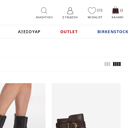
0
ΑΝΑΖΗΤΗΣΗ
ΣΎΝΔΕΣΗ
WISHLIST
ΚΑΛΑΘΙ
ΑΞΕΣΟΥΑΡ
OUTLET
BIRKENSTOCK
View
as