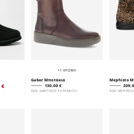
+1 ΧΡΩΜΑ
Gabor Μποτάκια
Mephisto Μ
130,00 €
209,0
 €
ΚΩΔ: GAB/72830 54-PEANUTS
ΚΩΔ: MEP/REZ