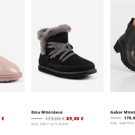
Emu Μποτάκια
Gabor Μπο
170,0
 €
179,00 €
89,00 €
ΚΩΔ: GAB/7663
ΚΩΔ: EMU/13215 BLACK