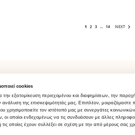
Page
Page
You're currently reading p
Page
Page
Page
NEXT
1
2
3
...
14
ΛΟΓΑΡΙΑΣΜΟΣ
FOLLOW US
μοποιεί cookies
Παρακολούθηση Παραγγελίας
Facebook
Σύνδεση / Εγγραφή
Instagram
α την εξατομίκευση περιεχομένου και διαφημίσεων, την παροχ
Wishlist
Youtube
ν ανάλυση της επισκεψιμότητάς μας. Επιπλέον, μοιραζόμαστε 
ου χρησιμοποιείτε τον ιστότοπό μας με συνεργάτες κοινωνικώ
Tiktok
, οι οποίοι ενδεχομένως να τις συνδυάσουν με άλλες πληροφο
 τις οποίες έχουν συλλέξει σε σχέση με την από μέρους σας χ