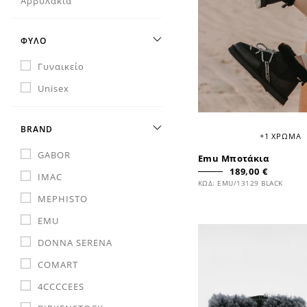
Αρβυλάκια
ΦΥΛΟ
Γυναικείο
Unisex
BRAND
+1 ΧΡΩΜΑ
GABOR
Emu Μποτάκια
189,00 €
IMAC
ΚΩΔ: EMU/13129 BLACK
MEPHISTO
EMU
DONNA SERENA
COMART
4CCCCEES