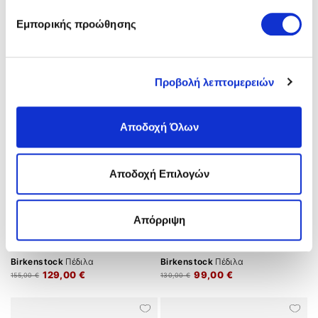
Birkenstock
Πέδιλα
Birkenstock
Πέδιλα
Εμπορικής προώθησης
129,00 €
89,00 €
155,00 €
115,00 €
Προβολή λεπτομερειών
Αποδοχή Όλων
Αποδοχή Επιλογών
Απόρριψη
Birkenstock
Πέδιλα
Birkenstock
Πέδιλα
129,00 €
99,00 €
155,00 €
130,00 €