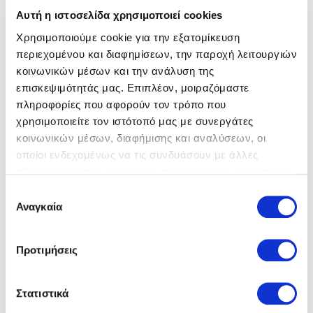
Αυτή η ιστοσελίδα χρησιμοποιεί cookies
Χρησιμοποιούμε cookie για την εξατομίκευση
περιεχομένου και διαφημίσεων, την παροχή λειτουργιών
κοινωνικών μέσων και την ανάλυση της
επισκεψιμότητάς μας. Επιπλέον, μοιραζόμαστε
Birkenstock
Σαγιονάρες
Birkenstock
Σαγιονάρες
πληροφορίες που αφορούν τον τρόπο που
89,00 €
89,00 €
115,00 €
115,00 €
χρησιμοποιείτε τον ιστότοπό μας με συνεργάτες
κοινωνικών μέσων, διαφήμισης και αναλύσεων, οι
οποίοι ενδεχομένως να τις συνδυάσουν με άλλες
πληροφορίες που τους έχετε παραχωρήσει ή τις οποίες
έχουν συλλέξει σε σχέση με την από μέρους σας χρήση
Επιλογή
των υπηρεσιών τους.
Αναγκαία
συγκατάθεσης
Προτιμήσεις
Στατιστικά