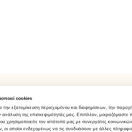
ΛΟΓΑΡΙΑΣΜΟΣ
FOLLOW US
μοποιεί cookies
Παρακολούθηση Παραγγελίας
Facebook
Σύνδεση / Εγγραφή
Instagram
α την εξατομίκευση περιεχομένου και διαφημίσεων, την παροχ
Wishlist
Youtube
ν ανάλυση της επισκεψιμότητάς μας. Επιπλέον, μοιραζόμαστε 
ου χρησιμοποιείτε τον ιστότοπό μας με συνεργάτες κοινωνικώ
Tiktok
, οι οποίοι ενδεχομένως να τις συνδυάσουν με άλλες πληροφο