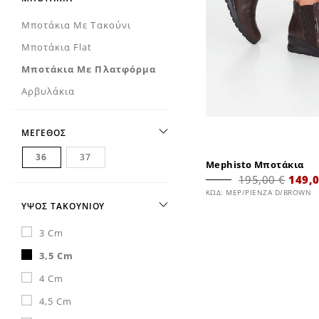
Μποτάκια Με Τακούνι
Μποτάκια Flat
Μποτάκια Με Πλατφόρμα
Αρβυλάκια
ΜΕΓΕΘΟΣ
36
37
Mephisto Μποτάκια
195,00 €
149,0
ΚΩΔ: MEP/PIENZA D/BROWN
ΥΨΟΣ ΤΑΚΟΥΝΙΟΥ
3 Cm
3,5 Cm
4 Cm
4,5 Cm