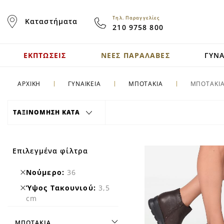
Skip
to
Τηλ. Παραγγελίες
Καταστήματα
Content
210 9758 800
ΕΚΠΤΩΣΕΙΣ
ΝΕΕΣ ΠΑΡΑΛΑΒΕΣ
ΓΥΝΑ
ΑΡΧΙΚΗ
ΓΥΝΑΙΚΕΙΑ
ΜΠΟΤΑΚΙΑ
ΜΠΟΤΑΚΙ
ΤΑΞΙΝΟΜΗΣΗ ΚΑΤΑ
Επιλεγμένα φίλτρα
Remove
Νούμερο
36
This
Remove
Ύψος Τακουνιού
3,5
Item
This
cm
Item
ΜΠΟΤΆΚΙΑ