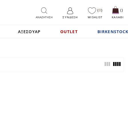
0
ΑΝΑΖΗΤΗΣΗ
ΣΎΝΔΕΣΗ
WISHLIST
ΚΑΛΑΘΙ
ΑΞΕΣΟΥΑΡ
OUTLET
BIRKENSTOCK
View
as