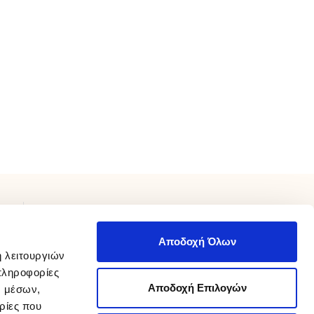
ΧΡΕΙΑΖΕΣΤΕ ΒΟΗΘΕΙΑ;
Αποδοχή Όλων
Επικοινωνήστε μαζί μας καθημερινά 9 π.μ με 9 μ.μ.
ή λειτουργιών
210 975 8800
στο
info@sakellaris.gr
ή με email στο
πληροφορίες
Αποδοχή Επιλογών
ν μέσων,
Καταστήματα
ρίες που