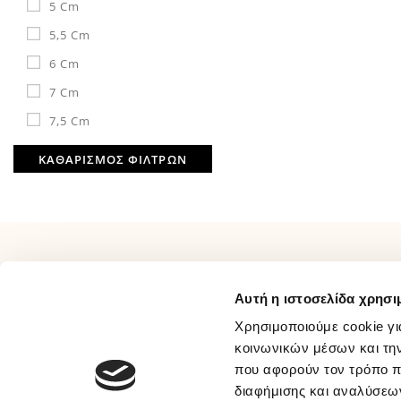
5 Cm
5,5 Cm
6 Cm
7 Cm
7,5 Cm
ΚΑΘΑΡΙΣΜΟΣ ΦΙΛΤΡΩΝ
ΠΛΗΡΟΦΟΡΙΕΣ
ΕΞΥΠΗΡΕΤΗΣΗ
Αυτή η ιστοσελίδα χρησι
Σχετικά Με Εμάς
Τρόποι Πληρωμής
Επικοινωνία
Τρόποι Αποστολής
Χρησιμοποιούμε cookie γι
Όροι Χρήσης
Τρόποι Επιστροφής
κοινωνικών μέσων και τη
που αφορούν τον τρόπο π
Συχνές Ερωτήσεις
Προσωπικά Δεδομένα
διαφήμισης και αναλύσεων
Ευκαιρίες Καριέρας
Πολιτική Απορρήτου Μέσων