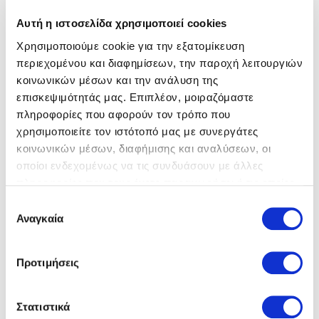
Αυτή η ιστοσελίδα χρησιμοποιεί cookies
Χρησιμοποιούμε cookie για την εξατομίκευση
περιεχομένου και διαφημίσεων, την παροχή λειτουργιών
κοινωνικών μέσων και την ανάλυση της
επισκεψιμότητάς μας. Επιπλέον, μοιραζόμαστε
4ccccees
Μποτάκια
4ccccees
Μποτάκια
πληροφορίες που αφορούν τον τρόπο που
359,00 €
359,00 €
χρησιμοποιείτε τον ιστότοπό μας με συνεργάτες
κοινωνικών μέσων, διαφήμισης και αναλύσεων, οι
οποίοι ενδεχομένως να τις συνδυάσουν με άλλες
πληροφορίες που τους έχετε παραχωρήσει ή τις οποίες
έχουν συλλέξει σε σχέση με την από μέρους σας χρήση
Επιλογή
των υπηρεσιών τους.
Αναγκαία
συγκατάθεσης
Προτιμήσεις
Στατιστικά