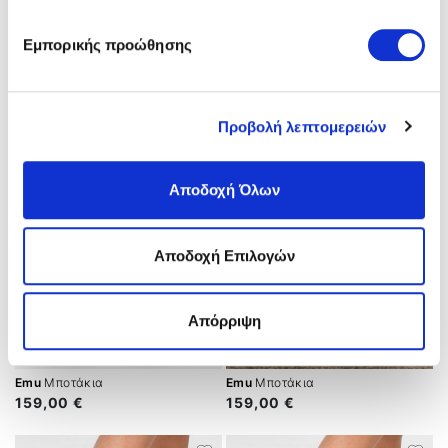
Emu
Μποτάκια
Emu
Μποτάκια
Εμπορικής προώθησης
159,00 €
159,00 €
Προβολή λεπτομερειών
Αποδοχή Όλων
Αποδοχή Επιλογών
Απόρριψη
Emu
Μποτάκια
Emu
Μποτάκια
159,00 €
159,00 €