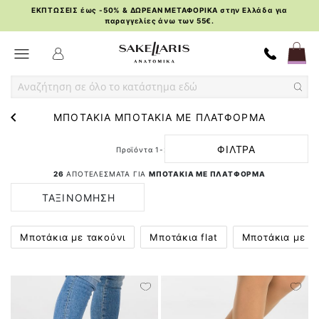
ΕΚΠΤΩΣΕΙΣ έως -50% & ΔΩΡΕΑΝ ΜΕΤΑΦΟΡΙΚΑ στην Ελλάδα για
παραγγελίες άνω των 55€.
Skip
Toggle Nav
to
Content
ΜΠΟΤΑΚΙΑ ΜΠΟΤΑΚΙΑ ΜΕ ΠΛΑΤΦΟΡΜΑ
ΦΙΛΤΡΑ
Προϊόντα
1
-
24
από
26
26
ΑΠΟΤΕΛΕΣΜΑΤΑ ΓΙΑ
ΜΠΟΤΑΚΙΑ ΜΕ ΠΛΑΤΦΟΡΜΑ
ΤΑΞΙΝΟΜΗΣΗ
ΚΑΤΑ
Μποτάκια με τακούνι
Μποτάκια flat
Μποτάκια με π