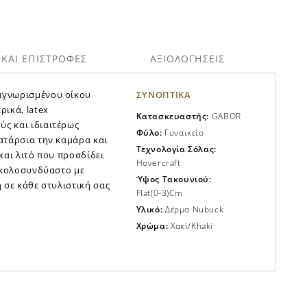
ΚΑΙ ΕΠΙΣΤΡΟΦΕΣ
ΑΞΙΟΛΟΓΗΣΕΙΣ
αγνωρισμένου οίκου
ΣΥΝΟΠΤΙΚΑ
ικά, latex
Κατασκευαστής:
GABOR
ς και ιδιαιτέρως
Φύλο:
Γυναικείο
ατάρσια την καμάρα και
Τεχνολογία Σόλας:
 και λιτό που προσδίδει
Hovercraft
Ευκολοσυνδύαστο με
Ύψος Τακουνιού:
 σε κάθε στυλιστική σας
Flat(0-3)cm
Υλικό:
Δέρμα Nubuck
Χρώμα:
Χακί/khaki