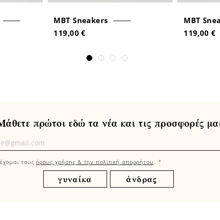
MBT Sneakers
MBT Snea
119,00 €
119,00 €
Μάθετε πρώτοι εδώ τα νέα και τις προσφορές μα
τε
οι
*
έχομαι τους
όρους χρήσης & την πολιτική απορρήτου
.
γυναίκα
άνδρας