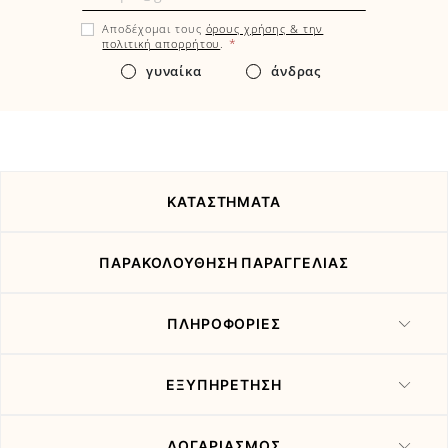
πρώτοι
Αποδέχομαι τους
όρους χρήσης & την
εδώ
*
πολιτική απορρήτου
.
τα
γυναίκα
άνδρας
νέα
και
τις
προσφορές
μας
ΚΑΤΑΣΤΗΜΑΤΑ
ΠΑΡΑΚΟΛΟΥΘΗΣΗ ΠΑΡΑΓΓΕΛΙΑΣ
ΠΛΗΡΟΦΟΡΙΕΣ
ΕΞΥΠΗΡΕΤΗΣΗ
ΛΟΓΑΡΙΑΣΜΟΣ