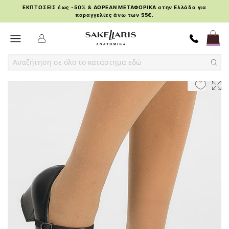
ΕΚΠΤΩΣΕΙΣ έως -50% & ΔΩΡΕΑΝ ΜΕΤΑΦΟΡΙΚΑ στην Ελλάδα για
παραγγελίες άνω των 55€.
Skip
Toggle Nav
to
Content
Skip
Skip
to
to
the
the
end
beginning
of
of
the
the
images
images
gallery
gallery