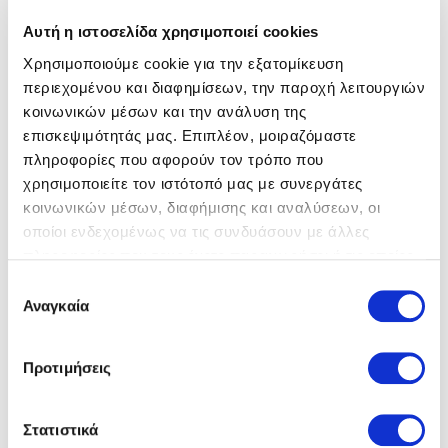
Αυτή η ιστοσελίδα χρησιμοποιεί cookies
Χρησιμοποιούμε cookie για την εξατομίκευση
περιεχομένου και διαφημίσεων, την παροχή λειτουργιών
κοινωνικών μέσων και την ανάλυση της
επισκεψιμότητάς μας. Επιπλέον, μοιραζόμαστε
Birkenstock
Πέδιλα
Birkenstock
Πέδιλα
πληροφορίες που αφορούν τον τρόπο που
69,00 €
69,00 €
χρησιμοποιείτε τον ιστότοπό μας με συνεργάτες
κοινωνικών μέσων, διαφήμισης και αναλύσεων, οι
οποίοι ενδεχομένως να τις συνδυάσουν με άλλες
πληροφορίες που τους έχετε παραχωρήσει ή τις οποίες
έχουν συλλέξει σε σχέση με την από μέρους σας χρήση
Επιλογή
των υπηρεσιών τους.
Αναγκαία
συγκατάθεσης
Προτιμήσεις
Στατιστικά