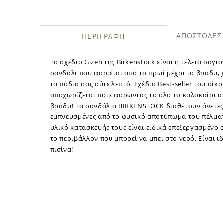
ΑΠΟΣΤΟΛΕΣ 
ΠΕΡΙΓΡΑΦΗ
Το σχέδιο Gizeh της Birkenstock είναι η τέλεια σαγι
σανδάλι που φοριέται από το πρωί μέχρι το βράδυ,
τα πόδια σας ούτε λεπτό. Σχέδιο Best-seller του οίκ
αποχωρίζεται ποτέ φορώντας το όλο το καλοκαίρι α
βράδυ! Τα σανδάλια BIRKENSTOCK διαθέτουν άνετες 
εμπνευσμένες από το φυσικό αποτύπωμα του πέλματ
υλικό κατασκευής τους είναι ειδικά επεξεργασμένο 
το περιβάλλον που μπορεί να μπει στο νερό. Είναι ι
πισίνα!