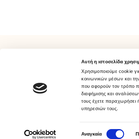
τις
προσ
μας
ΠΛΗΡΟΦΟΡΙΕΣ
ΕΞΥΠΗΡΕΤΗΣΗ
Αυτή η ιστοσελίδα χρησι
Σχετικά Με Εμάς
Τρόποι Πληρωμής
Επικοινωνία
Τρόποι Αποστολής
Χρησιμοποιούμε cookie γι
Όροι Χρήσης
Τρόποι Επιστροφής
κοινωνικών μέσων και τη
που αφορούν τον τρόπο π
Συχνές Ερωτήσεις
Προσωπικά Δεδομένα
διαφήμισης και αναλύσεων
Ευκαιρίες Καριέρας
Πολιτική Απορρήτου Μέσων
τους έχετε παραχωρήσει ή
B2B
Κοινωνικής Δικτύωσης
υπηρεσιών τους.
Παραλαβή Με BOX NOW
© 2026 sakellaris.gr - All Rights Reserved
Επιλογή
Αναγκαία
Π
συγκατάθεσης