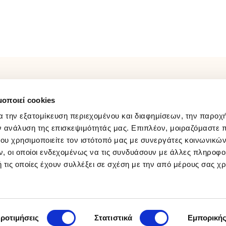
φορές
ΛΟΓΑΡΙΑΣΜΟΣ
FOLLOW US
μοποιεί cookies
Παρακολούθηση Παραγγελίας
Facebook
Σύνδεση / Εγγραφή
Instagram
α την εξατομίκευση περιεχομένου και διαφημίσεων, την παροχ
Wishlist
Youtube
ν ανάλυση της επισκεψιμότητάς μας. Επιπλέον, μοιραζόμαστε 
ου χρησιμοποιείτε τον ιστότοπό μας με συνεργάτες κοινωνικώ
Tiktok
, οι οποίοι ενδεχομένως να τις συνδυάσουν με άλλες πληροφο
 τις οποίες έχουν συλλέξει σε σχέση με την από μέρους σας χ
ροτιμήσεις
Στατιστικά
Εμπορική