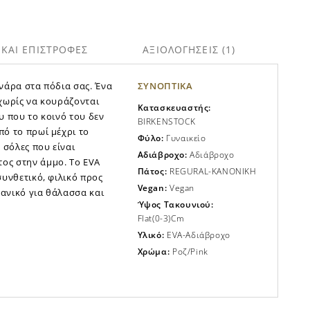
ΚΑΙ ΕΠΙΣΤΡΟΦΕΣ
ΑΞΙΟΛΟΓΗΣΕΙΣ (
1
)
ονάρα στα πόδια σας. Ένα
ΣΥΝΟΠΤΙΚΑ
 χωρίς να κουράζονται
Κατασκευαστής:
ου που το κοινό του δεν
BIRKENSTOCK
πό το πρωί μέχρι το
Φύλο:
Γυναικείο
σόλες που είναι
Αδιάβροχo:
Αδιάβροχo
ος στην άμμο. Το EVA
Πάτος:
REGURAL-KANONIKH
συνθετικό, φιλικό προς
Vegan:
Vegan
δανικό για θάλασσα και
Ύψος Τακουνιού:
Flat(0-3)cm
Υλικό:
EVA-Αδιάβροχο
Χρώμα:
Ροζ/pink