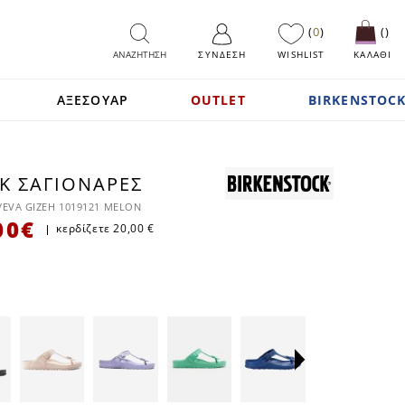
0
ΑΝΑΖΗΤΗΣΗ
ΣΎΝΔΕΣΗ
WISHLIST
ΚΑΛΑΘΙ
ΑΞΕΣΟΥΑΡ
OUTLET
BIRKENSTOCK
K ΣΑΓΙΟΝΆΡΕΣ
SALE
/EVA GIZEH 1019121 MELON
00 €
κερδίζετε
20,00 €