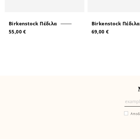
Birkenstock Πέδιλα
Birkenstock Πέδιλα
55,00 €
69,00 €
Μάθε
πρώτ
Αποδ
εδώ
τα
νέα
και