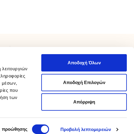
ΧΡΕΙΑΖΕΣΤΕ ΒΟΗΘΕΙΑ;
Αποδοχή Όλων
Επικοινωνήστε μαζί μας καθημερινά 9 π.μ με 9 μ.μ.
ή λειτουργιών
210 975 8800
στο
info@sakellaris.gr
ή με email στο
πληροφορίες
Αποδοχή Επιλογών
ν μέσων,
Καταστήματα
ρίες που
Βρείτε τα καταστήματά μας
ρήση των
Απόρριψη
Designed and developed by
wesolve
Advertised by
Koolmetrix
ς προώθησης
Προβολή λεπτομερειών