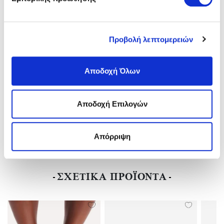
Κατασκευαστής:
BIRKENSTOCK
Φύλο:
Unisex
Αδιάβροχo:
Αδιάβροχo
Πάτος:
REGURAL-KANONIKH
Προβολή λεπτομερειών
Vegan:
Vegan
Ύψος Τακουνιού:
Flat(0-3)cm
Υλικό:
EVA-Αδιάβροχο
Αποδοχή Όλων
Χρώμα:
Λιλά/purple Fog
Αποδοχή Επιλογών
ΑΠΟΣΤΟΛΕΣ ΚΑΙ ΕΠΙΣΤΡΟΦΕΣ
Απόρριψη
ΑΞΙΟΛΟΓΗΣΕΙΣ (
1
)
ΣΧΕΤΙΚΑ ΠΡΟΪΟΝΤΑ