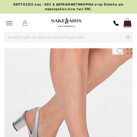
ΕΚΠΤΩΣΕΙΣ έως -50% & ΔΩΡΕΑΝ ΜΕΤΑΦΟΡΙΚΑ στην Ελλάδα για
παραγγελίες άνω των 55€.
Skip
Toggle Nav
to
Content
Skip
Skip
to
to
the
the
end
beginning
of
of
the
the
images
images
gallery
gallery