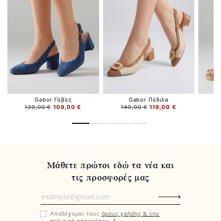
Gabor Γόβες
Gabor Πέδιλα
130,00 €
109,00 €
140,00 €
119,00 €
1
Μάθετε πρώτοι εδώ τα νέα και
τις προσφορές μας
Μάθετε
πρώτοι
Αποδέχομαι τους
όρους χρήσης & την
εδώ
*
πολιτική απορρήτου
.