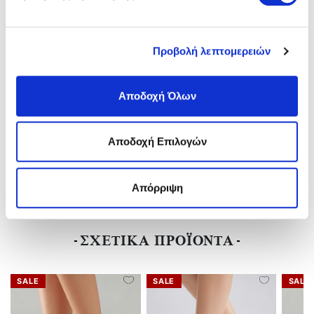
ΣΥΝΟΠΤΙΚΑ
Κατασκευαστής:
SOFFICE SOGNO
Φύλο:
Γυναικείο
Προβολή λεπτομερειών
Τεχνολογία Σόλας:
Best Fitting
Ύψος Τακουνιού:
6 Cm
Υλικό:
Δέρμα
Αποδοχή Όλων
Χρώμα:
Ασημί/silver
Αποδοχή Επιλογών
ΑΠΟΣΤΟΛΕΣ ΚΑΙ ΕΠΙΣΤΡΟΦΕΣ
Απόρριψη
ΑΞΙΟΛΟΓΗΣΕΙΣ
ΣΧΕΤΙΚΑ ΠΡΟΪΟΝΤΑ
SALE
SALE
SALE