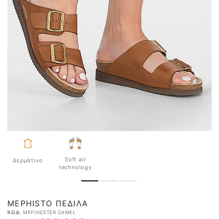
Soft air
Δερμάτινο
technology
MEPHISTO ΠΈΔΙΛΑ
ΚΩΔ:
MEP/HESTER CAMEL