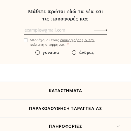
Μάθετε πρώτοι εδώ τα νέα και
τις προσφορές μας
Μάθετε
πρώτοι
Αποδέχομαι τους
όρους χρήσης & την
εδώ
*
πολιτική απορρήτου
.
τα
γυναίκα
άνδρας
νέα
και
τις
προσφορές
μας
ΚΑΤΑΣΤΗΜΑΤΑ
ΠΑΡΑΚΟΛΟΥΘΗΣΗ ΠΑΡΑΓΓΕΛΙΑΣ
ΠΛΗΡΟΦΟΡΙΕΣ