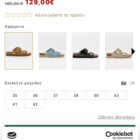
129,00 €
160,00 €
Αξιολογήστε το προϊόν
Χρώματα
Επιλέξτε μέγεθος
EU
UK
35
36
37
38
39
40
41
42
Οδηγός Μεγεθών
ΠΡΟΣΘΗΚΗ ΣΤΟ ΚΑΛΑΘΙ