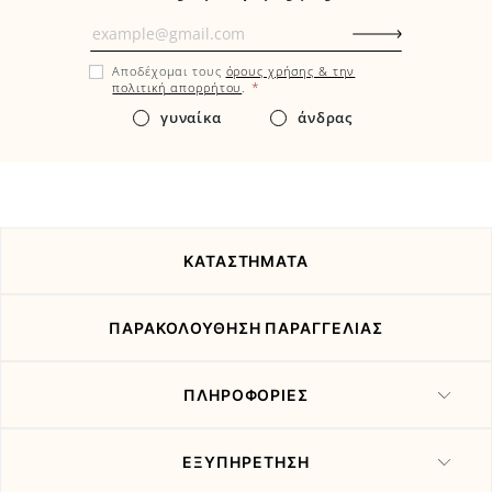
Μάθετε
πρώτοι
Αποδέχομαι τους
όρους χρήσης & την
εδώ
*
πολιτική απορρήτου
.
τα
γυναίκα
άνδρας
νέα
και
τις
προσφορές
μας
ΚΑΤΑΣΤΗΜΑΤΑ
ΠΑΡΑΚΟΛΟΥΘΗΣΗ ΠΑΡΑΓΓΕΛΙΑΣ
ΠΛΗΡΟΦΟΡΙΕΣ
ΕΞΥΠΗΡΕΤΗΣΗ