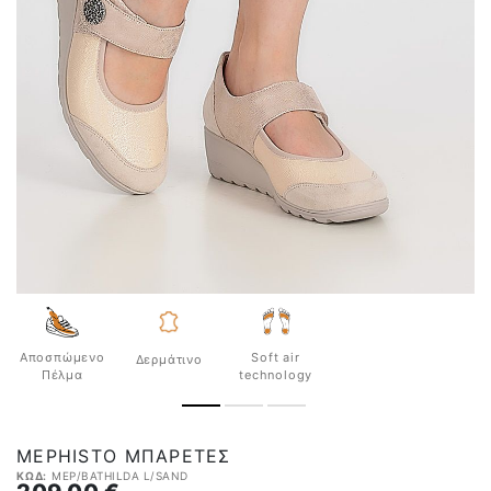
Αποσπώμενο
Soft air
Δερμάτινο
Πέλμα
technology
MEPHISTO ΜΠΑΡΈΤΕΣ
ΚΩΔ:
MEP/BATHILDA L/SAND