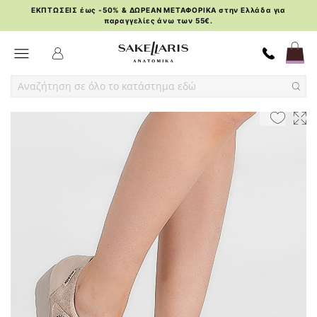
ΕΚΠΤΩΣΕΙΣ έως -50% & ΔΩΡΕΑΝ ΜΕΤΑΦΟΡΙΚΑ στην Ελλάδα για
παραγγελίες άνω των 55€.
Skip
Toggle Nav
to
Content
Skip
Skip
to
to
the
the
end
beginning
of
of
the
the
images
images
gallery
gallery