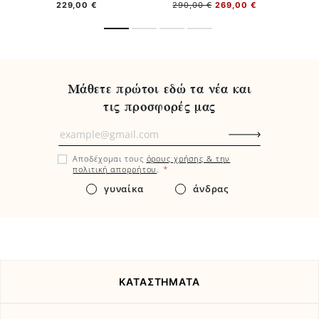
229,00 €
290,00 €
269,00 €
2
Μάθετε πρώτοι εδώ τα νέα και
τις προσφορές μας
Μάθετε
πρώτοι
Αποδέχομαι τους
όρους χρήσης & την
εδώ
*
πολιτική απορρήτου
.
τα
γυναίκα
άνδρας
νέα
και
τις
προσφορές
μας
ΚΑΤΑΣΤΗΜΑΤΑ