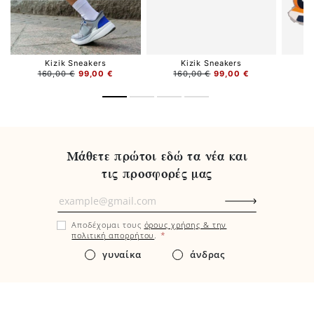
Kizik Sneakers
Kizik Sneakers
160,00 €
99,00 €
160,00 €
99,00 €
Μάθετε πρώτοι εδώ τα νέα και
τις προσφορές μας
Μάθετε
πρώτοι
Αποδέχομαι τους
όρους χρήσης & την
εδώ
*
πολιτική απορρήτου
.
τα
γυναίκα
άνδρας
νέα
και
τις