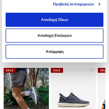
Υλικό:
Δέρμα
Προβολή λεπτομερειών
Χρώμα:
Μαύρο/black
Αποδοχή Όλων
ΑΠΟΣΤΟΛΕΣ ΚΑΙ ΕΠΙΣΤΡΟΦΕΣ
Αποδοχή Επιλογών
ΑΞΙΟΛΟΓΗΣΕΙΣ
Απόρριψη
ΣΧΕΤΙΚΑ ΠΡΟΪΟΝΤΑ
SALE
SALE
SALE