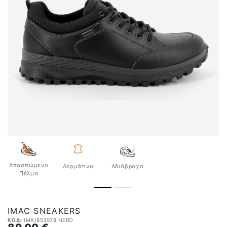
Αποσπώμενο
Δερμάτινο
Αδιάβροχo
Πέλμα
IMAC SNEAKERS
ΚΩΔ:
IMA/853078 NERO