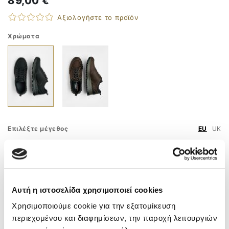
89,00 €
Αξιολογήστε το προϊόν
Χρώματα
Επιλέξτε μέγεθος
EU
UK
41
43
44
45
Οδηγός Μεγεθών
Αυτή η ιστοσελίδα χρησιμοποιεί cookies
ΠΡΟΣΘΗΚΗ ΣΤΟ ΚΑΛΑΘΙ
Χρησιμοποιούμε cookie για την εξατομίκευση
ΤΗΛ. ΠΑΡΑΓΓΕΛΙΕΣ
210 9758 800
περιεχομένου και διαφημίσεων, την παροχή λειτουργιών