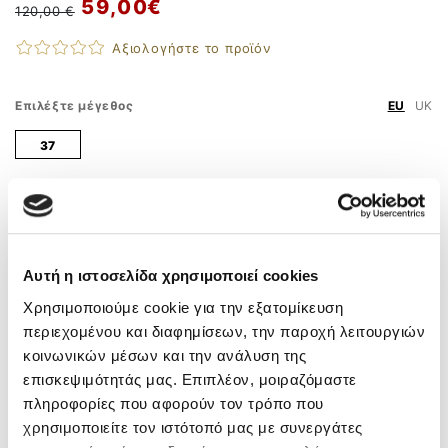
59,00 €
120,00 €
Αξιολογήστε το προϊόν
Επιλέξτε μέγεθος
EU
UK
37
Οδηγός Μεγεθών
ΠΡΟΣΘΗΚΗ ΣΤΟ ΚΑΛΑΘΙ
Αυτή η ιστοσελίδα χρησιμοποιεί cookies
ΤΗΛ. ΠΑΡΑΓΓΕΛΙΕΣ
210 9758 800
Χρησιμοποιούμε cookie για την εξατομίκευση
Άμεσα διαθέσιμο – Άμεση παράδοση
περιεχομένου και διαφημίσεων, την παροχή λειτουργιών
Δωρεάν μεταφορικά
άνω των 55€
κοινωνικών μέσων και την ανάλυση της
Δωρεάν αντικαταβολή
Αλλαγή και σε Φυσικό Κατάστημα
επισκεψιμότητάς μας. Επιπλέον, μοιραζόμαστε
πληροφορίες που αφορούν τον τρόπο που
χρησιμοποιείτε τον ιστότοπό μας με συνεργάτες
ΠΕΡΙΓΡΑΦΗ