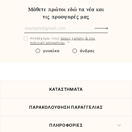
Μάθετε πρώτοι εδώ τα νέα και
τις προσφορές μας
Μάθετε
πρώτοι
Αποδέχομαι τους
όρους χρήσης & την
εδώ
*
πολιτική απορρήτου
.
τα
γυναίκα
άνδρας
νέα
και
τις
προσφορές
μας
ΚΑΤΑΣΤΗΜΑΤΑ
ΠΑΡΑΚΟΛΟΥΘΗΣΗ ΠΑΡΑΓΓΕΛΙΑΣ
ΠΛΗΡΟΦΟΡΙΕΣ