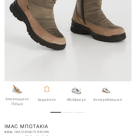
Αποσπώμενο
Δερμάτινο
Αδιάβροχo
Αντικραδασμικό
Πέλμα
IMAC ΜΠΟΤΆΚΙΑ
ΚΩΔ:
IMA/D456679 BROWN