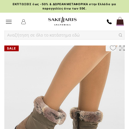
ΕΚΠΤΩΣΕΙΣ έως -50% & ΔΩΡΕΑΝ ΜΕΤΑΦΟΡΙΚΑ στην Ελλάδα για
παραγγελίες άνω των 55€.
Skip
Toggle Nav
to
Content
Skip
Skip
SALE
to
to
the
the
end
beginning
of
of
the
the
images
images
gallery
gallery