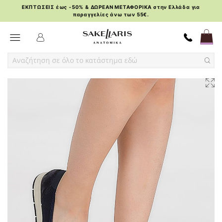
ΕΚΠΤΩΣΕΙΣ έως -50% & ΔΩΡΕΑΝ ΜΕΤΑΦΟΡΙΚΑ στην Ελλάδα για
παραγγελίες άνω των 55€.
Skip
Toggle Nav
to
Content
Skip
Skip
to
to
the
the
end
beginning
of
of
the
the
images
images
gallery
gallery