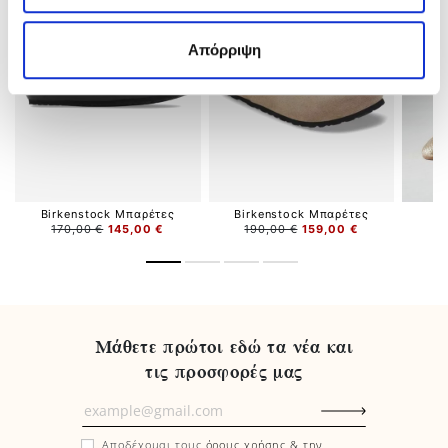
Απόρριψη
Birkenstock Μπαρέτες
Birkenstock Μπαρέτες
G
170,00 €
145,00 €
190,00 €
159,00 €
1
Μάθετε πρώτοι εδώ τα νέα και
τις προσφορές μας
Μάθετε
πρώτοι
Αποδέχομαι τους
όρους χρήσης & την