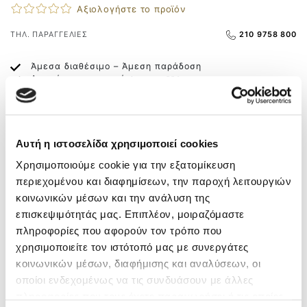
Αξιολογήστε το προϊόν
ΤΗΛ. ΠΑΡΑΓΓΕΛΙΕΣ
210 9758 800
Άμεσα διαθέσιμο – Άμεση παράδοση
Δωρεάν μεταφορικά
άνω των 55€
Δωρεάν αντικαταβολή
Αλλαγή και σε Φυσικό Κατάστημα
Αυτή η ιστοσελίδα χρησιμοποιεί cookies
ΠΕΡΙΓΡΑΦΗ
Χρησιμοποιούμε cookie για την εξατομίκευση
Ιταλική μπαλαρίνα του οίκου Imac με μαλακό
περιεχομένου και διαφημίσεων, την παροχή λειτουργιών
αποσπώμενο δερμάτινο πέλμα που δίνει την αίσθηση ότι
κοινωνικών μέσων και την ανάλυση της
πατάτε σε αφρό. Ο σχεδιασμός του με ύφασμα flyknit
επισκεψιμότητάς μας. Επιπλέον, μοιραζόμαστε
επιτρέπει στο πόδι να αναπνέει και προσαρμόζεται
πληροφορίες που αφορούν τον τρόπο που
ακριβώς στο σχήμα του ποδιού. Λεπτομέρειες από
χρησιμοποιείτε τον ιστότοπό μας με συνεργάτες
δέρμα άριστης ποιότητας εξωτερικά και latex
αντιολισθητική και εύκαμπτη σόλα για ξεκούραστο και
κοινωνικών μέσων, διαφήμισης και αναλύσεων, οι
σταθερό περπάτημα. Είναι εξαιρετικά ευκολοφόρετη και
οποίοι ενδεχομένως να τις συνδυάσουν με άλλες
ευκολοσυνδύαστη για να παίξετε με κάθε στυλ, αφού
πληροφορίες που τους έχετε παραχωρήσει ή τις οποίες