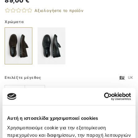
89,00 €
Αξιολογήστε το προϊόν
Χρώματα
Επιλέξτε μέγεθος
EU
UK
44
46
Οδηγός Μεγεθών
ΠΡΟΣΘΗΚΗ ΣΤΟ ΚΑΛΑΘΙ
Αυτή η ιστοσελίδα χρησιμοποιεί cookies
Χρησιμοποιούμε cookie για την εξατομίκευση
ΤΗΛ. ΠΑΡΑΓΓΕΛΙΕΣ
210 9758 800
περιεχομένου και διαφημίσεων, την παροχή λειτουργιών