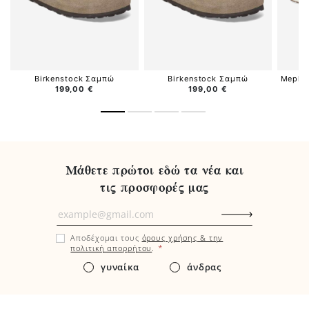
Birkenstock Σαμπώ
Birkenstock Σαμπώ
Mephis
199,00 €
199,00 €
Μάθετε πρώτοι εδώ τα νέα και
τις προσφορές μας
Μάθετε
πρώτοι
Αποδέχομαι τους
όρους χρήσης & την
εδώ
*
πολιτική απορρήτου
.
τα
γυναίκα
άνδρας
νέα
και