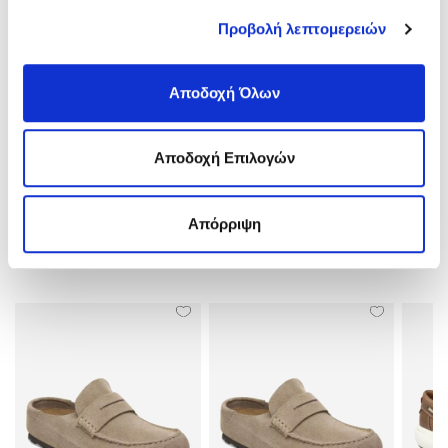
Ύψος Τακουνιού:
3,5 Cm
Προβολή λεπτομερειών
Υλικό:
Δέρμα Nubuck
Χρώμα:
Σκούρο Καφέ/dark Brown
Αποδοχή Όλων
ΑΠΟΣΤΟΛΕΣ ΚΑΙ ΕΠΙΣΤΡΟΦΕΣ
Αποδοχή Επιλογών
ΑΞΙΟΛΟΓΗΣΕΙΣ
Απόρριψη
ΣΧΕΤΙΚΑ ΠΡΟΪΟΝΤΑ