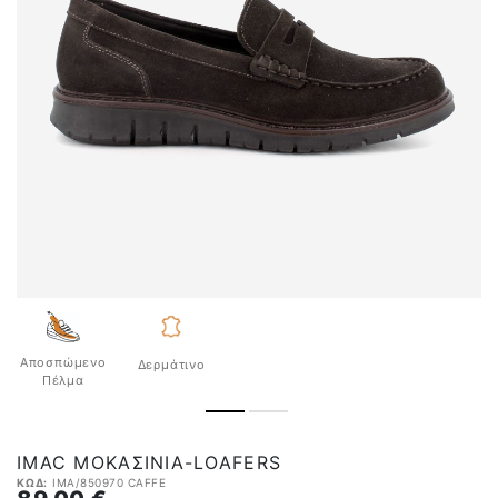
Αποσπώμενο
Δερμάτινο
Πέλμα
IMAC ΜΟΚΑΣΊΝΙΑ-LOAFERS
ΚΩΔ:
IMA/850970 CAFFE