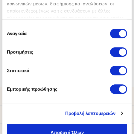
κοινωνικών μέσων, διαφήμισης και αναλύσεων, οι
οποίοι ενδεχομένως να τις συνδυάσουν με άλλες
πληροφορίες που τους έχετε παραχωρήσει ή τις οποίες
έχουν συλλέξει σε σχέση με την από μέρους σας χρήση
Επιλογή
των υπηρεσιών τους.
Αναγκαία
συγκατάθεσης
Mephisto
Μποτάκια
Mephisto
Μποτάκια
Προτιμήσεις
259,00 €
249,00 €
Στατιστικά
Εμπορικής προώθησης
ΚΑΤΑΣΤΗΜΑΤΑ
Προβολή λεπτομερειών
ΠΑΡΑΚΟΛΟΥΘΗΣΗ ΠΑΡΑΓΓΕΛΙΑΣ
Αποδοχή Όλων
ΠΛΗΡΟΦΟΡΙΕΣ