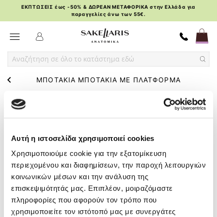
ΕΚΠΤΩΣΕΙΣ έως -50% & ΔΩΡΕΑΝ ΜΕΤΑΦΟΡΙΚΑ στην Ελλάδα για
παραγγελίες άνω των 55€.
Skip
Toggle Nav
to
Content
ΜΠΟΤΑΚΙΑ ΜΠΟΤΑΚΙΑ ΜΕ ΠΛΑΤΦΟΡΜΑ
ΤΑΞΙΝΟΜΗΣΗ
ΦΙΛΤΡΑ
ΚΑΤΑ
Μποτάκια flat
Μποτάκια με πλατφόρμα
Αρβυλάκια
Αυτή η ιστοσελίδα χρησιμοποιεί cookies
Χρησιμοποιούμε cookie για την εξατομίκευση
περιεχομένου και διαφημίσεων, την παροχή λειτουργιών
κοινωνικών μέσων και την ανάλυση της
επισκεψιμότητάς μας. Επιπλέον, μοιραζόμαστε
πληροφορίες που αφορούν τον τρόπο που
χρησιμοποιείτε τον ιστότοπό μας με συνεργάτες