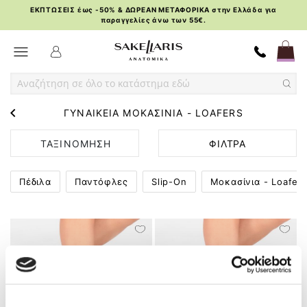
ΕΚΠΤΩΣΕΙΣ έως -50% & ΔΩΡΕΑΝ ΜΕΤΑΦΟΡΙΚΑ στην Ελλάδα για
παραγγελίες άνω των 55€.
Skip
Toggle Nav
to
Content
ΓΥΝΑΙΚΕΙΑ ΜΟΚΑΣΙΝΙΑ - LOAFERS
ΤΑΞΙΝΟΜΗΣΗ
ΦΙΛΤΡΑ
ΚΑΤΑ
Πέδιλα
Παντόφλες
Slip-On
Μοκασίνια - Loafer