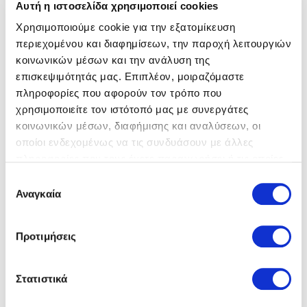
Αυτή η ιστοσελίδα χρησιμοποιεί cookies
Χρησιμοποιούμε cookie για την εξατομίκευση
περιεχομένου και διαφημίσεων, την παροχή λειτουργιών
κοινωνικών μέσων και την ανάλυση της
επισκεψιμότητάς μας. Επιπλέον, μοιραζόμαστε
πληροφορίες που αφορούν τον τρόπο που
χρησιμοποιείτε τον ιστότοπό μας με συνεργάτες
Toscana
Μοκασίνια-Loafers
Toscana
Μοκασίνια-Loafers
90,00 €
90,00 €
κοινωνικών μέσων, διαφήμισης και αναλύσεων, οι
οποίοι ενδεχομένως να τις συνδυάσουν με άλλες
πληροφορίες που τους έχετε παραχωρήσει ή τις οποίες
έχουν συλλέξει σε σχέση με την από μέρους σας χρήση
Επιλογή
των υπηρεσιών τους.
Αναγκαία
συγκατάθεσης
Προτιμήσεις
Στατιστικά