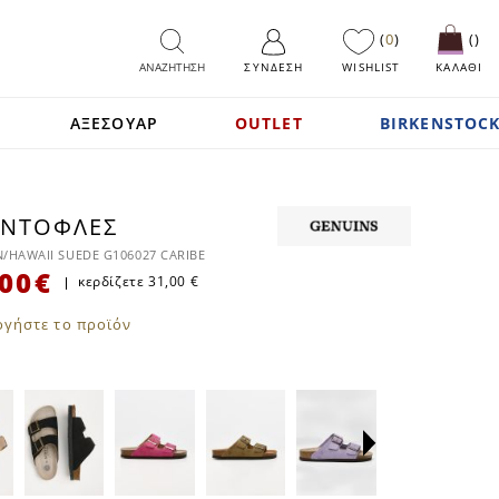
0
ΑΝΑΖΗΤΗΣΗ
ΣΎΝΔΕΣΗ
WISHLIST
ΚΑΛΑΘΙ
ΑΞΕΣΟΥΑΡ
OUTLET
BIRKENSTOCK
ΑΝΤΌΦΛΕΣ
SALE
/HAWAII SUEDE G106027 CARIBE
00 €
κερδίζετε
31,00 €
ογήστε το προϊόν