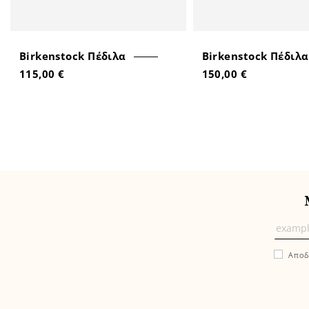
Birkenstock Πέδιλα
Birkenstock Πέδιλα
115,00 €
150,00 €
Μάθε
πρώτ
Αποδ
εδώ
τα
νέα