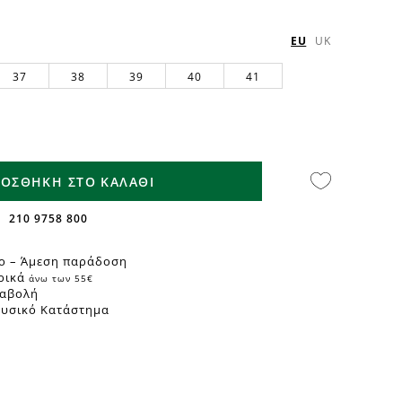
EU
UK
37
38
39
40
41
ΟΣΘΗΚΗ ΣΤΟ ΚΑΛΑΘΙ
210 9758 800
ο – Άμεση παράδοση
ρικά
άνω των 55€
ταβολή
Φυσικό Κατάστημα