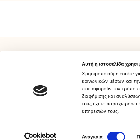
και
τις
προσ
μας
ΠΛΗΡΟΦΟΡΙΕΣ
ΕΞΥΠΗΡΕΤΗΣΗ
Αυτή η ιστοσελίδα χρησι
Σχετικά Με Εμάς
Τρόποι Πληρωμής
Επικοινωνία
Τρόποι Αποστολής
Χρησιμοποιούμε cookie γι
Όροι Χρήσης
Τρόποι Επιστροφής
κοινωνικών μέσων και τη
που αφορούν τον τρόπο π
Συχνές Ερωτήσεις
Προσωπικά Δεδομένα
διαφήμισης και αναλύσεων
Ευκαιρίες Καριέρας
Πολιτική Απορρήτου Μέσων
τους έχετε παραχωρήσει ή
B2B
Κοινωνικής Δικτύωσης
υπηρεσιών τους.
Παραλαβή Με BOX NOW
© 2026 sakellaris.gr - All Rights Reserved
Επιλογή
Αναγκαία
Π