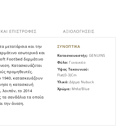
ΚΑΙ ΕΠΙΣΤΡΟΦΕΣ
ΑΞΙΟΛΟΓΗΣΕΙΣ
τα μετατάρσια και την
ΣΥΝΟΠΤΙΚΑ
ερμάτινο εσωτερικά και
Κατασκευαστής:
GENUINS
Soft Footbed δερμάτινο
Φύλο:
Γυναικείο
άνεση. Κατασκευάζεται
Ύψος Τακουνιού:
ούς προμηθευτές.
Flat(0-3)cm
ο 1940, κατασκευάζουν
Υλικό:
Δέρμα Nubuck
ίνησε η κατασκευή
Χρώμα:
Μπλε/blue
, λοιπόν, το 2014
 τα σανδάλια τα οποία
ι την άνεση.