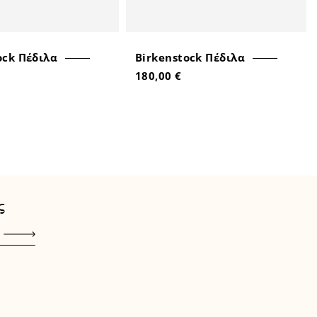
ock Πέδιλα
Birkenstock Πέδιλα
180,00 €
ς