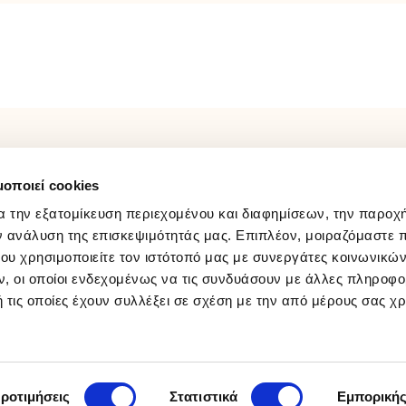
φορές
ΛΟΓΑΡΙΑΣΜΟΣ
FOLLOW US
μοποιεί cookies
Παρακολούθηση Παραγγελίας
Facebook
Σύνδεση / Εγγραφή
Instagram
α την εξατομίκευση περιεχομένου και διαφημίσεων, την παροχ
Wishlist
Youtube
ν ανάλυση της επισκεψιμότητάς μας. Επιπλέον, μοιραζόμαστε 
ου χρησιμοποιείτε τον ιστότοπό μας με συνεργάτες κοινωνικώ
Tiktok
, οι οποίοι ενδεχομένως να τις συνδυάσουν με άλλες πληροφο
 τις οποίες έχουν συλλέξει σε σχέση με την από μέρους σας χ
ροτιμήσεις
Στατιστικά
Εμπορική