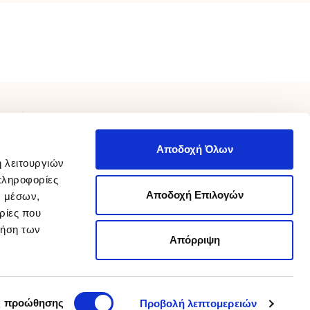
ΧΡΕΙΑΖΕΣΤΕ ΒΟΗΘΕΙΑ;
Αποδοχή Όλων
Επικοινωνήστε μαζί μας καθημερινά 9 π.μ με 9 μ.μ.
ή λειτουργιών
210 975 8800
στο
info@sakellaris.gr
ή με email στο
πληροφορίες
Αποδοχή Επιλογών
ν μέσων,
Καταστήματα
ρίες που
Βρείτε τα καταστήματά μας
ρήση των
Απόρριψη
Designed and developed by
wesolve
Advertised by
Koolmetrix
ς προώθησης
Προβολή λεπτομερειών