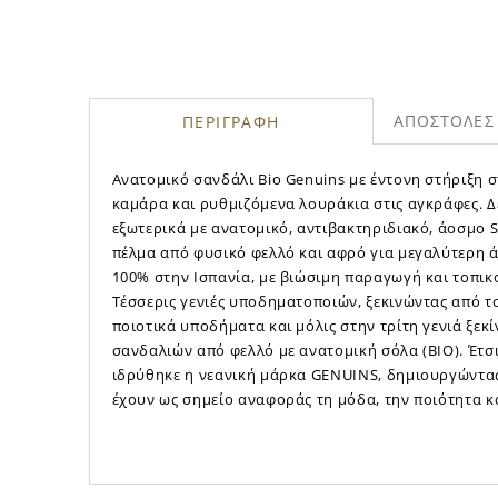
ΑΠΟΣΤΟΛΕΣ 
ΠΕΡΙΓΡΑΦΗ
Ανατομικό σανδάλι Bio Genuins με έντονη στήριξη σ
καμάρα και ρυθμιζόμενα λουράκια στις αγκράφες. Δ
εξωτερικά με ανατομικό, αντιβακτηριδιακό, άοσμο 
πέλμα από φυσικό φελλό και αφρό για μεγαλύτερη 
100% στην Ισπανία, με βιώσιμη παραγωγή και τοπικ
Τέσσερις γενιές υποδηματοποιών, ξεκινώντας από τ
ποιοτικά υποδήματα και μόλις στην τρίτη γενιά ξεκ
σανδαλιών από φελλό με ανατομική σόλα (BIO). Έτσι
ιδρύθηκε η νεανική μάρκα GENUINS, δημιουργώντας
έχουν ως σημείο αναφοράς τη μόδα, την ποιότητα κα