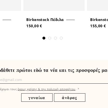
Birkenstock Πέδιλα
Birkenst
150,00 €
155,00 €
Μάθετε πρώτοι εδώ τα νέα και τις προσφορές μα
τε
οι
*
έχομαι τους
όρους χρήσης & την πολιτική απορρήτου
.
γυναίκα
άνδρας