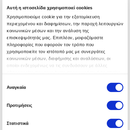
Αυτή η ιστοσελίδα χρησιμοποιεί cookies
Χρησιμοποιούμε cookie για την εξατομίκευση
περιεχομένου και διαφημίσεων, την παροχή λειτουργιών
κοινωνικών μέσων και την ανάλυση της
επισκεψιμότητάς μας. Επιπλέον, μοιραζόμαστε
πληροφορίες που αφορούν τον τρόπο που
Imac
Sneakers
Imac
Sneakers
χρησιμοποιείτε τον ιστότοπό μας με συνεργάτες
59,00 €
69,00 €
79,00 €
79,00 €
κοινωνικών μέσων, διαφήμισης και αναλύσεων, οι
οποίοι ενδεχομένως να τις συνδυάσουν με άλλες
πληροφορίες που τους έχετε παραχωρήσει ή τις οποίες
έχουν συλλέξει σε σχέση με την από μέρους σας χρήση
Επιλογή
των υπηρεσιών τους.
Αναγκαία
συγκατάθεσης
Προτιμήσεις
Στατιστικά