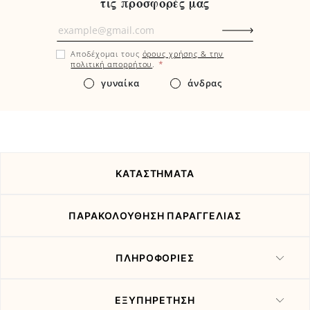
τις προσφορές μας
Μάθετε
πρώτοι
Αποδέχομαι τους
όρους χρήσης & την
εδώ
*
πολιτική απορρήτου
.
τα
γυναίκα
άνδρας
νέα
και
τις
προσφορές
μας
ΚΑΤΑΣΤΗΜΑΤΑ
ΠΑΡΑΚΟΛΟΥΘΗΣΗ ΠΑΡΑΓΓΕΛΙΑΣ
ΠΛΗΡΟΦΟΡΙΕΣ
ΕΞΥΠΗΡΕΤΗΣΗ