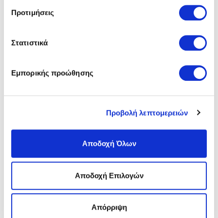
Χρώμα:
Γκρι/gray
Προτιμήσεις
Στατιστικά
ΑΠΟΣΤΟΛΕΣ ΚΑΙ ΕΠΙΣΤΡΟΦΕΣ
ΑΞΙΟΛΟΓΗΣΕΙΣ
Εμπορικής προώθησης
ΣΧΕΤΙΚΑ ΠΡΟΪΟΝΤΑ
Προβολή λεπτομερειών
SALE
SALE
SALE
Αποδοχή Όλων
Αποδοχή Επιλογών
Απόρριψη