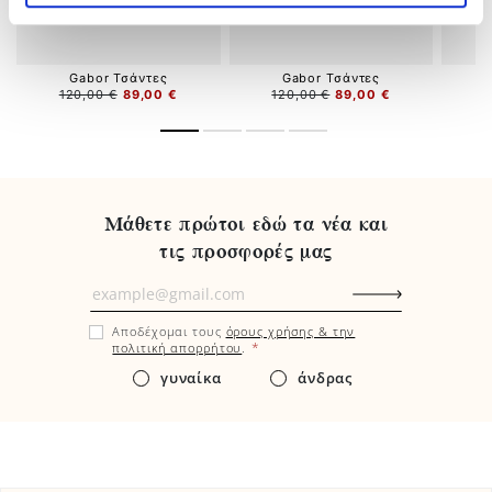
Gabor Τσάντες
Gabor Τσάντες
120,00 €
89,00 €
120,00 €
89,00 €
1
Μάθετε πρώτοι εδώ τα νέα και
τις προσφορές μας
Μάθετε
πρώτοι
Αποδέχομαι τους
όρους χρήσης & την
εδώ
*
πολιτική απορρήτου
.
τα
γυναίκα
άνδρας
νέα
και
τις
προσφορές