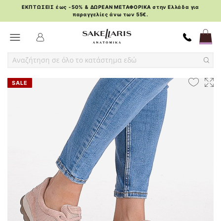
ΕΚΠΤΩΣΕΙΣ έως -50% & ΔΩΡΕΑΝ ΜΕΤΑΦΟΡΙΚΑ στην Ελλάδα για
παραγγελίες άνω των 55€.
Skip
Toggle Nav
to
Content
Skip
Skip
SALE
to
to
the
the
end
beginning
of
of
the
the
images
images
gallery
gallery