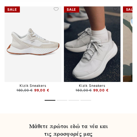
SALE
SALE
SALE
Kizik Sneakers
Kizik Sneakers
160,00 €
99,00 €
160,00 €
99,00 €
1
Μάθετε πρώτοι εδώ τα νέα και
τις προσφορές μας