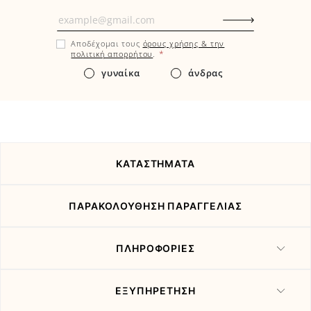
Μάθετε
πρώτοι
Αποδέχομαι τους
όρους χρήσης & την
εδώ
*
πολιτική απορρήτου
.
τα
γυναίκα
άνδρας
νέα
και
τις
προσφορές
μας
ΚΑΤΑΣΤΗΜΑΤΑ
ΠΑΡΑΚΟΛΟΥΘΗΣΗ ΠΑΡΑΓΓΕΛΙΑΣ
ΠΛΗΡΟΦΟΡΙΕΣ
ΕΞΥΠΗΡΕΤΗΣΗ