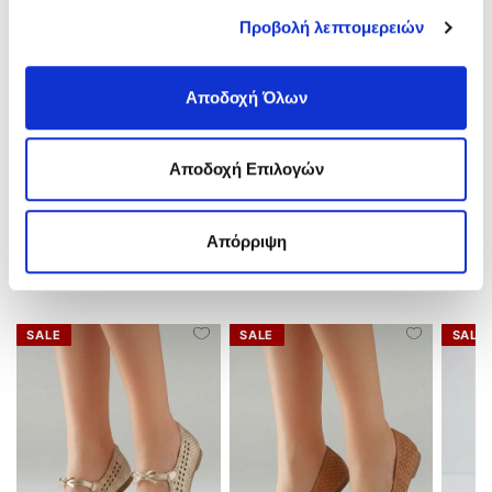
Ύψος Τακουνιού:
Flat(0-3)cm
Υλικό:
Δέρμα Nubuck
Προβολή λεπτομερειών
Χρώμα:
Μπεζ/Beige
Αποδοχή Όλων
ΑΠΟΣΤΟΛΕΣ ΚΑΙ ΕΠΙΣΤΡΟΦΕΣ
Αποδοχή Επιλογών
ΑΞΙΟΛΟΓΗΣΕΙΣ
Απόρριψη
ΣΧΕΤΙΚΑ ΠΡΟΪΟΝΤΑ
SALE
SALE
SALE