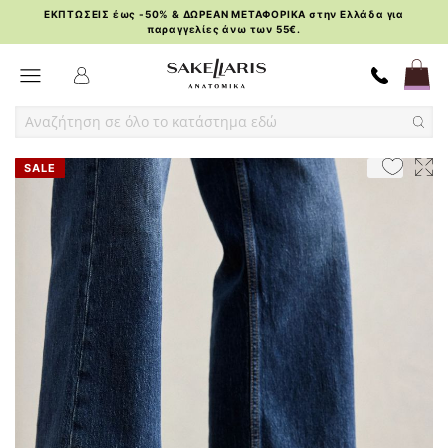
ΕΚΠΤΩΣΕΙΣ έως -50% & ΔΩΡΕΑΝ ΜΕΤΑΦΟΡΙΚΑ στην Ελλάδα για
παραγγελίες άνω των 55€.
Skip
Toggle Nav
to
Content
Skip
Skip
SALE
to
to
the
the
end
beginning
of
of
the
the
images
images
gallery
gallery