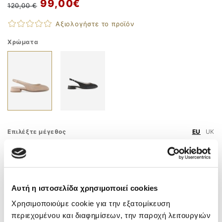
99,00 €
120,00 €
Αξιολογήστε το προϊόν
Χρώματα
Επιλέξτε μέγεθος
EU
UK
36
37
40
41
Οδηγός Μεγεθών
Αυτή η ιστοσελίδα χρησιμοποιεί cookies
ΠΡΟΣΘΗΚΗ ΣΤΟ ΚΑΛΑΘΙ
Χρησιμοποιούμε cookie για την εξατομίκευση
περιεχομένου και διαφημίσεων, την παροχή λειτουργιών
ΤΗΛ. ΠΑΡΑΓΓΕΛΙΕΣ
210 9758 800