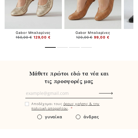
Gabor Μπαλαρίνες
Gabor Μπαλαρίνες
150,00 €
129,00 €
120,00 €
99,00 €
1
Μάθετε πρώτοι εδώ τα νέα και
τις προσφορές μας
Μάθετε
πρώτοι
Αποδέχομαι τους
όρους χρήσης & την
εδώ
*
πολιτική απορρήτου
.
τα
γυναίκα
άνδρας
νέα
και