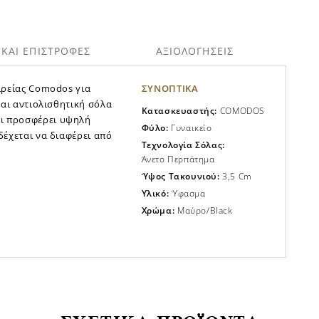
ΚΑΙ ΕΠΙΣΤΡΟΦΕΣ
ΑΞΙΟΛΟΓΗΣΕΙΣ
ιρείας Comodos για
ΣΥΝΟΠΤΙΚΑ
και αντιολισθητική σόλα
Κατασκευαστής:
COMODOS
ι προσφέρει υψηλή
Φύλο:
Γυναικείο
δέχεται να διαφέρει από
Τεχνολογία Σόλας:
Άνετο Περπάτημα
Ύψος Τακουνιού:
3,5 Cm
Υλικό:
Ύφασμα
Χρώμα:
Μαύρο/black