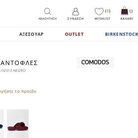
0
ΑΝΑΖΗΤΗΣΗ
ΣΎΝΔΕΣΗ
WISHLIST
ΚΑΛΑΘΙ
ΑΞΕΣΟΥΑΡ
OUTLET
BIRKENSTOCK
ΑΝΤΌΦΛΕΣ
L/02012 NEGRO
ογήστε το προϊόν