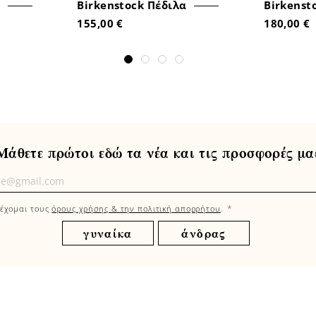
Birkenstock Πέδιλα
Birkenst
155,00 €
180,00 €
Μάθετε πρώτοι εδώ τα νέα και τις προσφορές μα
τε
οι
*
έχομαι τους
όρους χρήσης & την πολιτική απορρήτου
.
γυναίκα
άνδρας
φορές