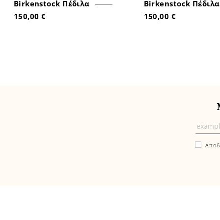
Birkenstock Πέδιλα
Birkenstock Πέδιλα
150,00 €
150,00 €
Μάθε
πρώτ
Αποδ
εδώ
τα
νέα
και
τις
προσ