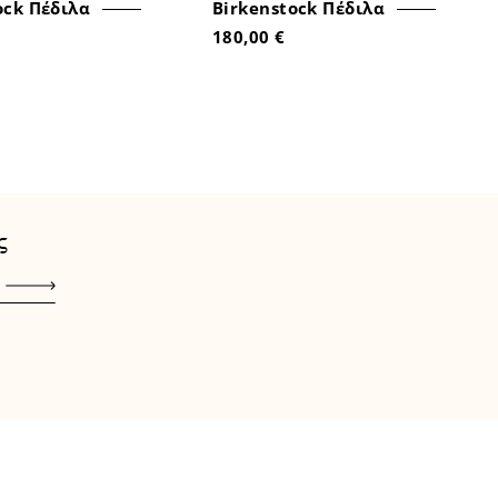
ock Πέδιλα
Birkenstock Πέδιλα
180,00 €
ς