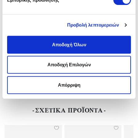
Κατασκευαστής:
BIRKENSTOCK
Φύλο:
Unisex
Πάτος:
REGURAL-KANONIKH
Ύψος Τακουνιού:
Flat(0-3)cm
Προβολή λεπτομερειών
Υλικό:
Birko-Flor(ανθεκτικό Υλικό Της Birkenstock-Επιτρέπει Την
Επαφή Με Το Νερό)
Αποδοχή Όλων
Χρώμα:
Καφέ Ανοιχτό/light Brown
Αποδοχή Επιλογών
ΑΠΟΣΤΟΛΕΣ ΚΑΙ ΕΠΙΣΤΡΟΦΕΣ
Απόρριψη
ΑΞΙΟΛΟΓΗΣΕΙΣ (
2
)
ΣΧΕΤΙΚΑ ΠΡΟΪΟΝΤΑ