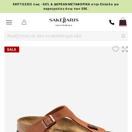
ΕΚΠΤΩΣΕΙΣ έως -50% & ΔΩΡΕΑΝ ΜΕΤΑΦΟΡΙΚΑ στην Ελλάδα για
παραγγελίες άνω των 55€.
Skip
Toggle Nav
to
Content
Skip
Skip
SALE
to
to
the
the
end
beginning
of
of
the
the
images
images
gallery
gallery