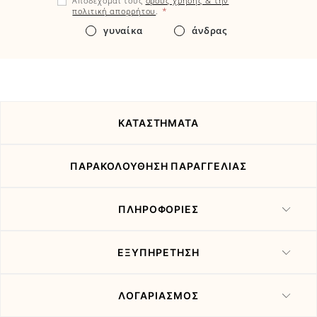
Αποδέχομαι τους
όρους χρήσης & την
εδώ
*
πολιτική απορρήτου
.
τα
γυναίκα
άνδρας
νέα
και
τις
προσφορές
μας
ΚΑΤΑΣΤΗΜΑΤΑ
ΠΑΡΑΚΟΛΟΥΘΗΣΗ ΠΑΡΑΓΓΕΛΙΑΣ
ΠΛΗΡΟΦΟΡΙΕΣ
ΕΞΥΠΗΡΕΤΗΣΗ
ΛΟΓΑΡΙΑΣΜΟΣ