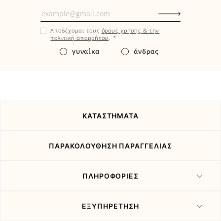
Μάθετε
πρώτοι
Αποδέχομαι τους
όρους χρήσης & την
εδώ
*
πολιτική απορρήτου
.
τα
γυναίκα
άνδρας
νέα
και
τις
προσφορές
μας
ΚΑΤΑΣΤΗΜΑΤΑ
ΠΑΡΑΚΟΛΟΥΘΗΣΗ ΠΑΡΑΓΓΕΛΙΑΣ
ΠΛΗΡΟΦΟΡΙΕΣ
ΕΞΥΠΗΡΕΤΗΣΗ