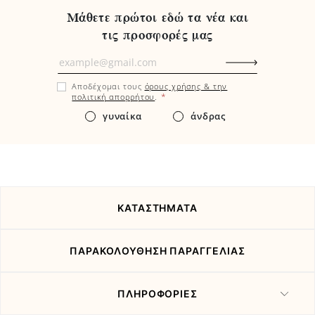
Μάθετε πρώτοι εδώ τα νέα και
τις προσφορές μας
Μάθετε
πρώτοι
Αποδέχομαι τους
όρους χρήσης & την
εδώ
*
πολιτική απορρήτου
.
τα
γυναίκα
άνδρας
νέα
και
τις
προσφορές
μας
ΚΑΤΑΣΤΗΜΑΤΑ
ΠΑΡΑΚΟΛΟΥΘΗΣΗ ΠΑΡΑΓΓΕΛΙΑΣ
ΠΛΗΡΟΦΟΡΙΕΣ