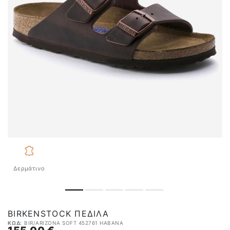
Δερμάτινο
BIRKENSTOCK ΠΈΔΙΛΑ
ΚΩΔ:
BIR/ARIZONA SOFT 452761 HABANA