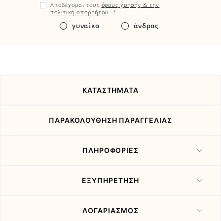
Αποδέχομαι τους
όρους χρήσης & την
εδώ
*
πολιτική απορρήτου
.
τα
γυναίκα
άνδρας
νέα
και
τις
προσφορές
μας
ΚΑΤΑΣΤΗΜΑΤΑ
ΠΑΡΑΚΟΛΟΥΘΗΣΗ ΠΑΡΑΓΓΕΛΙΑΣ
ΠΛΗΡΟΦΟΡΙΕΣ
ΕΞΥΠΗΡΕΤΗΣΗ
ΛΟΓΑΡΙΑΣΜΟΣ