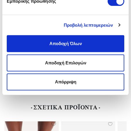
Εμπορικής προώθησης
Κατασκευαστής:
BIRKENSTOCK
Φύλο:
Unisex
Αδιάβροχo:
Αδιάβροχo
Πάτος:
REGURAL-KANONIKH
Προβολή λεπτομερειών
Vegan:
Vegan
Ύψος Τακουνιού:
Flat(0-3)cm
Υλικό:
EVA-Αδιάβροχο
Αποδοχή Όλων
Χρώμα:
Γαλάζιο/light Blue
Αποδοχή Επιλογών
ΑΠΟΣΤΟΛΕΣ ΚΑΙ ΕΠΙΣΤΡΟΦΕΣ
Απόρριψη
ΑΞΙΟΛΟΓΗΣΕΙΣ
ΣΧΕΤΙΚΑ ΠΡΟΪΟΝΤΑ