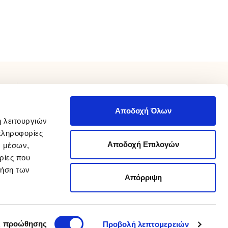
ΧΡΕΙΑΖΕΣΤΕ ΒΟΗΘΕΙΑ;
Αποδοχή Όλων
Επικοινωνήστε μαζί μας καθημερινά 9 π.μ με 9 μ.μ.
ή λειτουργιών
210 975 8800
στο
info@sakellaris.gr
ή με email στο
πληροφορίες
Αποδοχή Επιλογών
ν μέσων,
Καταστήματα
ρίες που
Βρείτε τα καταστήματά μας
ρήση των
Απόρριψη
Designed and developed by
wesolve
Advertised by
Koolmetrix
ς προώθησης
Προβολή λεπτομερειών