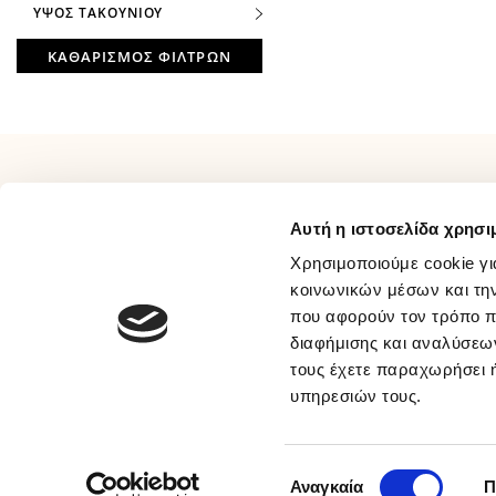
ΥΨΟΣ ΤΑΚΟΥΝΙΟΥ
ΚΑΘΑΡΙΣΜΟΣ ΦΙΛΤΡΩΝ
ΠΛΗΡΟΦΟΡΙΕΣ
ΕΞΥΠΗΡΕΤΗΣΗ
Αυτή η ιστοσελίδα χρησι
Σχετικά Με Εμάς
Τρόποι Πληρωμής
Επικοινωνία
Τρόποι Αποστολής
Χρησιμοποιούμε cookie γι
Όροι Χρήσης
Τρόποι Επιστροφής
κοινωνικών μέσων και τη
που αφορούν τον τρόπο π
Συχνές Ερωτήσεις
Προσωπικά Δεδομένα
διαφήμισης και αναλύσεων
Ευκαιρίες Καριέρας
Πολιτική Απορρήτου Μέσων
τους έχετε παραχωρήσει ή
B2B
Κοινωνικής Δικτύωσης
υπηρεσιών τους.
Παραλαβή Με BOX NOW
© 2026 sakellaris.gr - All Rights Reserved
Επιλογή
Αναγκαία
Π