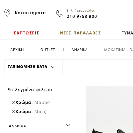
Skip
to
Τηλ. Παραγγελίες
Καταστήματα
Content
210 9758 800
ΕΚΠΤΩΣΕΙΣ
ΝΕΕΣ ΠΑΡΑΛΑΒΕΣ
ΓΥΝΑ
ΑΡΧΙΚΗ
OUTLET
ΑΝΔΡΙΚΑ
ΜΟΚΑΣΙΝΙΑ-LO
ΤΑΞΙΝΟΜΗΣΗ ΚΑΤΑ
Επιλεγμένα φίλτρα
Remove
Χρώμα
Μαύρο
This
Remove
Χρώμα
Μπεζ
Item
This
Item
ΑΝΔΡΙΚΆ