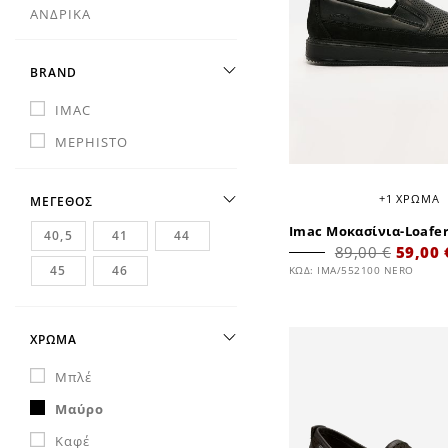
ΑΝΔΡΙΚΑ
BRAND
IMAC
MEPHISTO
+1 ΧΡΩΜΑ
ΜΕΓΕΘΟΣ
Imac Μοκασίνια-Loafe
40,5
41
44
89,00 €
59,00 
45
46
ΚΩΔ: IMA/552100 NERO
ΧΡΩΜΑ
Μπλέ
Μαύρο
Καφέ