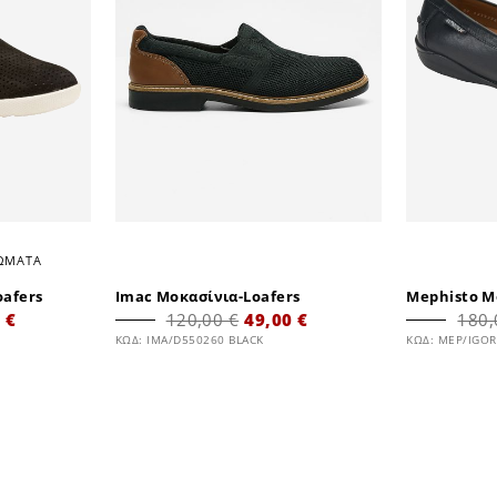
ΡΩΜΑΤΑ
oafers
Imac Μοκασίνια-Loafers
Mephisto Μ
 €
120,00 €
49,00 €
180,
ΚΩΔ: IMA/D550260 BLACK
ΚΩΔ: MEP/IGOR