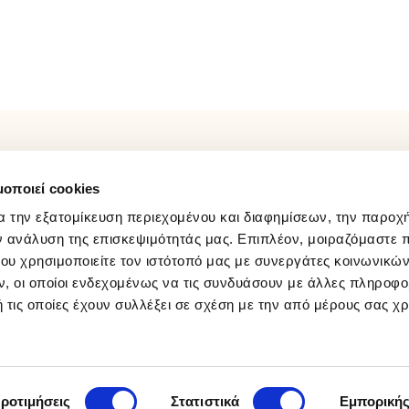
ΛΟΓΑΡΙΑΣΜΟΣ
FOLLOW US
μοποιεί cookies
Παρακολούθηση Παραγγελίας
Facebook
Σύνδεση / Εγγραφή
Instagram
α την εξατομίκευση περιεχομένου και διαφημίσεων, την παροχ
Wishlist
Youtube
ν ανάλυση της επισκεψιμότητάς μας. Επιπλέον, μοιραζόμαστε 
ου χρησιμοποιείτε τον ιστότοπό μας με συνεργάτες κοινωνικώ
Tiktok
, οι οποίοι ενδεχομένως να τις συνδυάσουν με άλλες πληροφο
 τις οποίες έχουν συλλέξει σε σχέση με την από μέρους σας χ
ροτιμήσεις
Στατιστικά
Εμπορική