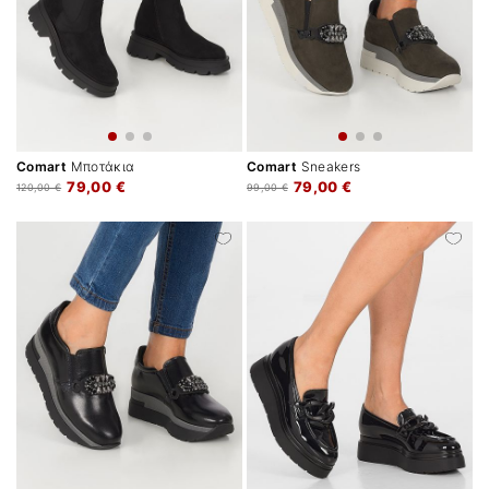
Comart
Μποτάκια
Comart
Sneakers
79,00 €
79,00 €
120,00 €
99,00 €