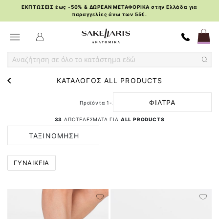
ΕΚΠΤΩΣΕΙΣ έως -50% & ΔΩΡΕΑΝ ΜΕΤΑΦΟΡΙΚΑ στην Ελλάδα για
παραγγελίες άνω των 55€.
Skip
Toggle Nav
to
Content
ΚΑΤΑΛΟΓΟΣ ALL PRODUCTS
ΦΙΛΤΡΑ
Προϊόντα
1
-
24
από
33
33
ΑΠΟΤΕΛΕΣΜΑΤΑ ΓΙΑ
ALL PRODUCTS
ΤΑΞΙΝΟΜΗΣΗ
ΚΑΤΑ
ΓΥΝΑΙΚΕΙΑ