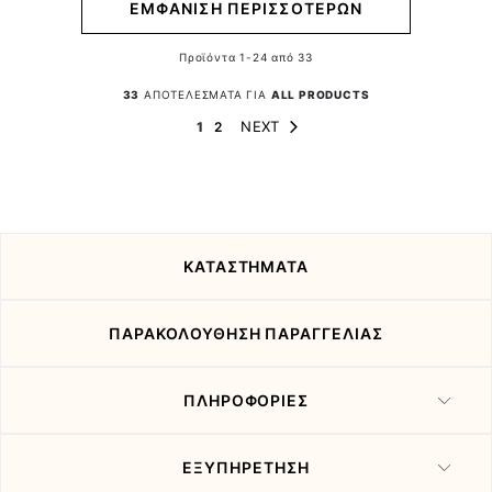
ΕΜΦΑΝΙΣΗ ΠΕΡΙΣΣΟΤΕΡΩΝ
Προϊόντα
1
-
24
από
33
33
ΑΠΟΤΕΛΕΣΜΑΤΑ ΓΙΑ
ALL PRODUCTS
Page
Page
You're currently reading page
Page
NEXT
1
2
ΚΑΤΑΣΤΗΜΑΤΑ
ΠΑΡΑΚΟΛΟΥΘΗΣΗ ΠΑΡΑΓΓΕΛΙΑΣ
ΠΛΗΡΟΦΟΡΙΕΣ
ΕΞΥΠΗΡΕΤΗΣΗ