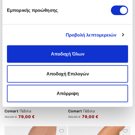
Comart
Πέδιλα
Comart
Πέδιλα
Εμπορικής προώθησης
79,00 €
79,00 €
150,00 €
150,00 €
Προβολή λεπτομερειών
Αποδοχή Όλων
Αποδοχή Επιλογών
Απόρριψη
Comart
Πέδιλα
Comart
Πέδιλα
79,00 €
79,00 €
150,00 €
150,00 €