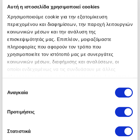
Αυτή η ιστοσελίδα χρησιμοποιεί cookies
Χρησιμοποιούμε cookie για την εξατομίκευση
περιεχομένου και διαφημίσεων, την παροχή λειτουργιών
κοινωνικών μέσων και την ανάλυση της
επισκεψιμότητάς μας. Επιπλέον, μοιραζόμαστε
Comart
Πέδιλα
Comart
Πέδιλα
πληροφορίες που αφορούν τον τρόπο που
89,00 €
89,00 €
99,00 €
99,00 €
χρησιμοποιείτε τον ιστότοπό μας με συνεργάτες
κοινωνικών μέσων, διαφήμισης και αναλύσεων, οι
οποίοι ενδεχομένως να τις συνδυάσουν με άλλες
πληροφορίες που τους έχετε παραχωρήσει ή τις οποίες
έχουν συλλέξει σε σχέση με την από μέρους σας χρήση
Επιλογή
των υπηρεσιών τους.
Αναγκαία
συγκατάθεσης
Προτιμήσεις
Στατιστικά