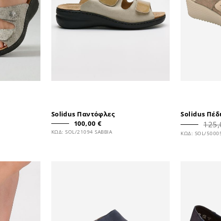
Solidus Παντόφλες
Solidus Πέδ
100,00 €
125,
ΚΩΔ: SOL/21094 SABBIA
ΚΩΔ: SOL/5000