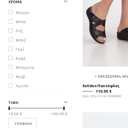
ΧΡΩΜΑ
KIZIK
Μαύρο
VITULLI
Μπλέ
EASY WALK
Ροζ
MARTINA
Μπεζ
DAngela
Γκρί
PAPILLIO
Καφέ
REPO
Μπορντώ
FERDINANDO
Μωβ
+ ΠΕΡΙΣΣΟΤΕΡΑ Χ
SVORTO
Χρυσό
Solidus Παντόφλες
CLAUDIA GHIZZANI
110,00 €
ΚΩΔ: SOL/21143 SCHWARZ
GADEA
ΤΙΜΗ
LODI
19,00 €
160,99 €
ΥΠΟΒΟΛΉ