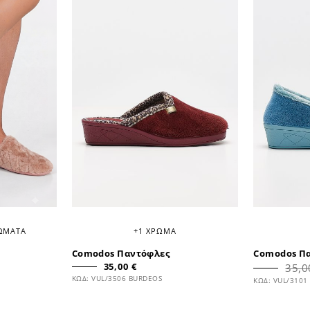
ΡΩΜΑΤΑ
+1 ΧΡΩΜΑ
Comodos Παντόφλες
Comodos Π
35,00 €
35,0
ΚΩΔ: VUL/3506 BURDEOS
ΚΩΔ: VUL/3101