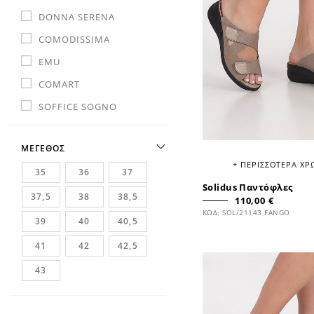
DONNA SERENA
COMODISSIMA
EMU
COMART
SOFFICE SOGNO
MEPHISTO SANO
ΜΕΓΕΘΟΣ
MBT
+ ΠΕΡΙΣΣΟΤΕΡΑ Χ
35
36
37
PIUS GABOR
Solidus Παντόφλες
SUN&FUN
37,5
38
38,5
110,00 €
ΚΩΔ: SOL/21143 FANGO
4CCCCEES
39
40
40,5
COMODOS
41
42
42,5
MUSELLA
43
TOSCANA
SOLIDUS