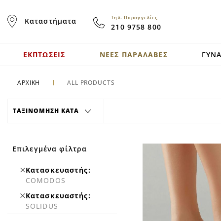
Skip
to
Τηλ. Παραγγελίες
Καταστήματα
Content
210 9758 800
ΕΚΠΤΩΣΕΙΣ
ΝΕΕΣ ΠΑΡΑΛΑΒΕΣ
ΓΥΝΑ
ΑΡΧΙΚΗ
ALL PRODUCTS
ΤΑΞΙΝΟΜΗΣΗ ΚΑΤΑ
Επιλεγμένα φίλτρα
Remove
Κατασκευαστής
This
COMODOS
Item
Remove
Κατασκευαστής
This
SOLIDUS
Item