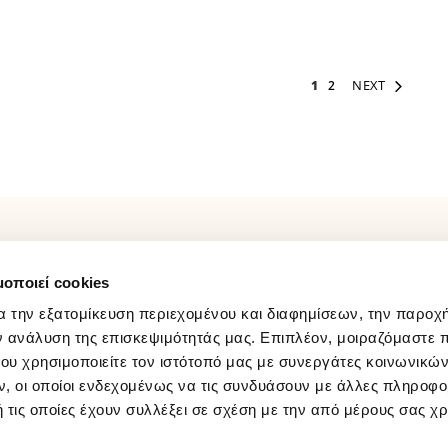
Page
Page
You're currently read
Page
NEXT
1
2
ΛΟΓΑΡΙΑΣΜΟΣ
FOLLOW US
μοποιεί cookies
Παρακολούθηση Παραγγελίας
Facebook
Σύνδεση / Εγγραφή
Instagram
α την εξατομίκευση περιεχομένου και διαφημίσεων, την παροχ
Wishlist
Youtube
ν ανάλυση της επισκεψιμότητάς μας. Επιπλέον, μοιραζόμαστε 
ου χρησιμοποιείτε τον ιστότοπό μας με συνεργάτες κοινωνικώ
Tiktok
, οι οποίοι ενδεχομένως να τις συνδυάσουν με άλλες πληροφο
 τις οποίες έχουν συλλέξει σε σχέση με την από μέρους σας χ