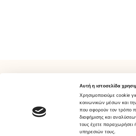
ΠΛΗΡΟΦΟΡΙΕΣ
ΕΞΥΠΗΡΕΤΗΣΗ
Αυτή η ιστοσελίδα χρησι
Σχετικά Με Εμάς
Τρόποι Πληρωμής
Επικοινωνία
Τρόποι Αποστολής
Χρησιμοποιούμε cookie γι
Όροι Χρήσης
Τρόποι Επιστροφής
κοινωνικών μέσων και τη
που αφορούν τον τρόπο π
Συχνές Ερωτήσεις
Προσωπικά Δεδομένα
διαφήμισης και αναλύσεων
Ευκαιρίες Καριέρας
Πολιτική Απορρήτου Μέσων
τους έχετε παραχωρήσει ή
B2B
Κοινωνικής Δικτύωσης
υπηρεσιών τους.
Παραλαβή Με BOX NOW