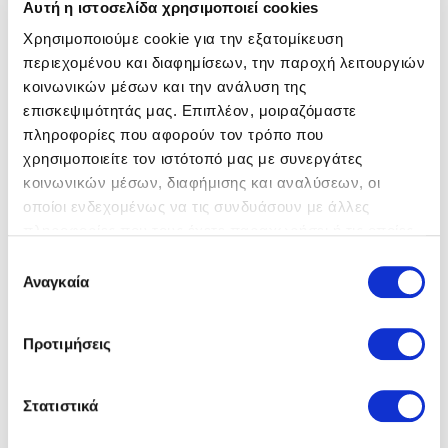
Αυτή η ιστοσελίδα χρησιμοποιεί cookies
Χρησιμοποιούμε cookie για την εξατομίκευση
περιεχομένου και διαφημίσεων, την παροχή λειτουργιών
κοινωνικών μέσων και την ανάλυση της
επισκεψιμότητάς μας. Επιπλέον, μοιραζόμαστε
πληροφορίες που αφορούν τον τρόπο που
χρησιμοποιείτε τον ιστότοπό μας με συνεργάτες
Birkenstock
Πέδιλα
Birkenstock
Πέδιλα
39,00 €
39,00 €
50,00 €
50,00 €
κοινωνικών μέσων, διαφήμισης και αναλύσεων, οι
οποίοι ενδεχομένως να τις συνδυάσουν με άλλες
πληροφορίες που τους έχετε παραχωρήσει ή τις οποίες
έχουν συλλέξει σε σχέση με την από μέρους σας χρήση
Επιλογή
των υπηρεσιών τους.
Αναγκαία
συγκατάθεσης
Προτιμήσεις
Στατιστικά