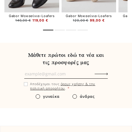
Gabor Μοκασίνια-Loafers
Gabor Μοκασίνια-Loafers
Gabo
140,00 €
119,00 €
120,00 €
99,00 €
Μάθετε πρώτοι εδώ τα νέα και
τις προσφορές μας
Μάθετε
πρώτοι
Αποδέχομαι τους
όρους χρήσης & την
εδώ
*
πολιτική απορρήτου
.
τα
γυναίκα
άνδρας
νέα
και
τις
προσφορές
μας