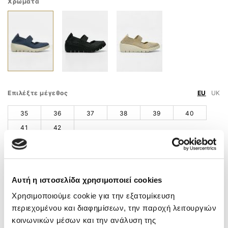
Χρώματα
Επιλέξτε μέγεθος
EU
UK
35
36
37
38
39
40
41
42
Οδηγός Μεγεθών
ΠΡΟΣΘΗΚΗ ΣΤΟ ΚΑΛΑΘΙ
Αυτή η ιστοσελίδα χρησιμοποιεί cookies
ΤΗΛ. ΠΑΡΑΓΓΕΛΙΕΣ
210 9758 800
Χρησιμοποιούμε cookie για την εξατομίκευση
περιεχομένου και διαφημίσεων, την παροχή λειτουργιών
Άμεσα διαθέσιμο – Άμεση παράδοση
κοινωνικών μέσων και την ανάλυση της
Δωρεάν μεταφορικά
άνω των 55€