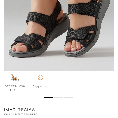
Αποσπώμενο
Δερμάτινο
Πέλμα
IMAC ΠΈΔΙΛΑ
ΚΩΔ:
IMA/107750 NERO