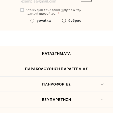
Μάθετε
πρώτοι
Αποδέχομαι τους
όρους χρήσης & την
εδώ
*
πολιτική απορρήτου
.
τα
γυναίκα
άνδρας
νέα
και
τις
προσφορές
μας
ΚΑΤΑΣΤΗΜΑΤΑ
ΠΑΡΑΚΟΛΟΥΘΗΣΗ ΠΑΡΑΓΓΕΛΙΑΣ
ΠΛΗΡΟΦΟΡΙΕΣ
ΕΞΥΠΗΡΕΤΗΣΗ