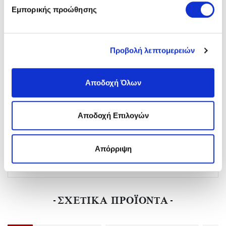
ημέρας!
Εμπορικής προώθησης
ΣΥΝΟΠΤΙΚΑ
Κατασκευαστής:
IMAC
Φύλο:
Γυναικείο
Νέο:
Ναι
Προβολή λεπτομερειών
Πάτος:
Extra Wide
Αποσπώμενο Πέλμα:
Αποσπώμενο Πέλμα
Ύψος Τακουνιού:
4 Cm
Αποδοχή Όλων
Υλικό:
Δέρμα
Χρώμα:
Μαύρο/black
Αποδοχή Επιλογών
ΑΠΟΣΤΟΛΕΣ ΚΑΙ ΕΠΙΣΤΡΟΦΕΣ
Απόρριψη
ΑΞΙΟΛΟΓΗΣΕΙΣ
ΣΧΕΤΙΚΑ ΠΡΟΪΟΝΤΑ