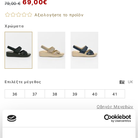
69,00 €
79,00 €
Αξιολογήστε το προϊόν
Χρώματα
Επιλέξτε μέγεθος
EU
UK
36
37
38
39
40
41
Οδηγός Μεγεθών
ΠΡΟΣΘΗΚΗ ΣΤΟ ΚΑΛΑΘΙ
ΤΗΛ. ΠΑΡΑΓΓΕΛΙΕΣ
210 9758 800