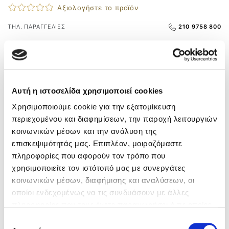
Αξιολογήστε το προϊόν
ΤΗΛ. ΠΑΡΑΓΓΕΛΙΕΣ
210 9758 800
Άμεσα διαθέσιμο – Άμεση παράδοση
Δωρεάν μεταφορικά
άνω των 55€
Δωρεάν αντικαταβολή
Αλλαγή και σε Φυσικό Κατάστημα
Αυτή η ιστοσελίδα χρησιμοποιεί cookies
Χρησιμοποιούμε cookie για την εξατομίκευση
ΠΕΡΙΓΡΑΦΗ
περιεχομένου και διαφημίσεων, την παροχή λειτουργιών
Κομψή μπαλαρίνα με πλατφόρμα της ιταλικής
κοινωνικών μέσων και την ανάλυση της
αναγνωρισμένης εταιρείας Imac. Πολύ μαλακό δέρμα
επισκεψιμότητάς μας. Επιπλέον, μοιραζόμαστε
άριστης ποιότητας και ανατομικό πέλμα, ιδιαιτέρως
πληροφορίες που αφορούν τον τρόπο που
ενισχυμένο στα μετατάρσια, την καμάρα και τη φτέρνα
χρησιμοποιείτε τον ιστότοπό μας με συνεργάτες
και latex αντιολισθητική σόλα. Φοριέται όλες τις ώρες
κοινωνικών μέσων, διαφήμισης και αναλύσεων, οι
της ημέρας προσφέροντας άνεση σε κάθε βήμα.
οποίοι ενδεχομένως να τις συνδυάσουν με άλλες
Συνδυάζεται με παντελόνια και φούστες!
πληροφορίες που τους έχετε παραχωρήσει ή τις οποίες
ΣΥΝΟΠΤΙΚΑ
έχουν συλλέξει σε σχέση με την από μέρους σας χρήση
Επιλογή
Κατασκευαστής:
IMAC