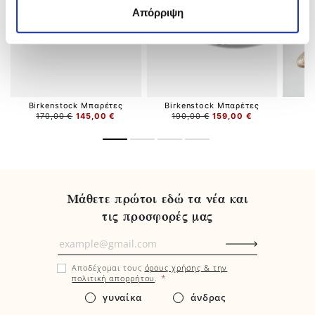
Απόρριψη
Birkenstock Μπαρέτες
Birkenstock Μπαρέτες
G
170,00 €
145,00 €
190,00 €
159,00 €
1
Μάθετε πρώτοι εδώ τα νέα και
τις προσφορές μας
Μάθετε
πρώτοι
Αποδέχομαι τους
όρους χρήσης & την
εδώ
*
πολιτική απορρήτου
.
τα
γυναίκα
άνδρας
νέα