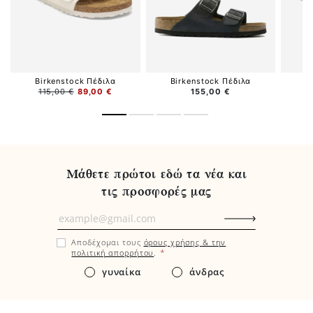
Birkenstock Πέδιλα
Birkenstock Πέδιλα
B
115,00 €
89,00 €
155,00 €
Μάθετε πρώτοι εδώ τα νέα και
τις προσφορές μας
Μάθετε
πρώτοι
Αποδέχομαι τους
όρους χρήσης & την
εδώ
*
πολιτική απορρήτου
.
τα
γυναίκα
άνδρας
νέα
και