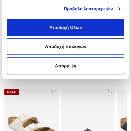
Ύψος Τακουνιού:
Flat(0-3)cm
Προβολή λεπτομερειών
Υλικό:
EVA-Αδιάβροχο
Χρώμα:
Κίτρινο/yellow
Αποδοχή Όλων
ΑΠΟΣΤΟΛΕΣ ΚΑΙ ΕΠΙΣΤΡΟΦΕΣ
Αποδοχή Επιλογών
ΑΞΙΟΛΟΓΗΣΕΙΣ
Απόρριψη
ΣΧΕΤΙΚΑ ΠΡΟΪΟΝΤΑ
SALE