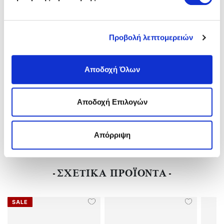
ΣΥΝΟΠΤΙΚΑ
Κατασκευαστής:
GENUINS
Φύλο:
Γυναικείο
Προβολή λεπτομερειών
Vegan:
Vegan
Ύψος Τακουνιού:
Flat(0-3)cm
Υλικό:
PETA Vegan
Αποδοχή Όλων
Χρώμα:
Μαύρο/black
Αποδοχή Επιλογών
ΑΠΟΣΤΟΛΕΣ ΚΑΙ ΕΠΙΣΤΡΟΦΕΣ
Απόρριψη
ΑΞΙΟΛΟΓΗΣΕΙΣ
ΣΧΕΤΙΚΑ ΠΡΟΪΟΝΤΑ
SALE