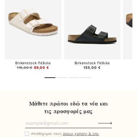
Birkenstock Πέδιλα
Birkenstock Πέδιλα
B
115,00 €
89,00 €
155,00 €
Μάθετε πρώτοι εδώ τα νέα και
τις προσφορές μας
Μάθετε
πρώτοι
Αποδέχομαι τους
όρους χρήσης & την
εδώ