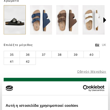
Χρώματα
Επιλέξτε μέγεθος
EU
UK
35
36
37
38
39
40
41
42
Οδηγός Μεγεθών
ΠΡΟΣΘΗΚΗ ΣΤΟ ΚΑΛΑΘΙ
ΤΗΛ. ΠΑΡΑΓΓΕΛΙΕΣ
210 9758 800
Άμεσα διαθέσιμο – Άμεση παράδοση
Αυτή η ιστοσελίδα χρησιμοποιεί cookies
Δωρεάν μεταφορικά
άνω των 55€