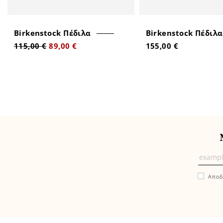
Birkenstock Πέδιλα
Birkenstock Πέδιλα
115,00 €
89,00 €
155,00 €
Μάθε
πρώτ
Αποδ
εδώ
τα
νέα
και