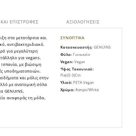
ΚΑΙ ΕΠΙΣΤΡΟΦΕΣ
ΑΞΙΟΛΟΓΗΣΕΙΣ
ιξη στα μετατάρσια και
ΣΥΝΟΠΤΙΚΑ
κό, αντιβακτηριδιακό,
Κατασκευαστής:
GENUINS
φρό για μεγαλύτερη
Φύλο:
Γυναικείο
κατάλληλο για vegans.
Vegan:
Vegan
 Ισπανία, με βιώσιμη
Ύψος Τακουνιού:
ιές υποδηματοποιών,
Flat(0-3)cm
ποδήματα και μόλις στην
Υλικό:
PETA Vegan
ελλό με ανατομική σόλα
Χρώμα:
Άσπρο/white
ρκα GENUINS,
είο αναφοράς τη μόδα,