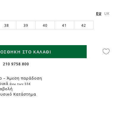
EU
UK
38
39
40
41
42
ΟΣΘΗΚΗ ΣΤΟ ΚΑΛΑΘΙ
210 9758 800
ο – Άμεση παράδοση
ρικά
άνω των 55€
ταβολή
Φυσικό Κατάστημα