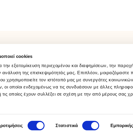
φορές
ΛΟΓΑΡΙΑΣΜΟΣ
FOLLOW US
μοποιεί cookies
Παρακολούθηση Παραγγελίας
Facebook
Σύνδεση / Εγγραφή
Instagram
α την εξατομίκευση περιεχομένου και διαφημίσεων, την παροχ
Wishlist
Youtube
ν ανάλυση της επισκεψιμότητάς μας. Επιπλέον, μοιραζόμαστε 
ου χρησιμοποιείτε τον ιστότοπό μας με συνεργάτες κοινωνικώ
Tiktok
, οι οποίοι ενδεχομένως να τις συνδυάσουν με άλλες πληροφο
 τις οποίες έχουν συλλέξει σε σχέση με την από μέρους σας χ
ροτιμήσεις
Στατιστικά
Εμπορική
50% & ΔΩΡΕΑΝ ΜΕΤΑΦΟΡΙΚΑ στην Ελλάδα για παραγγελ