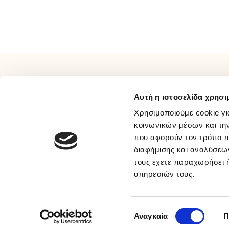
τις
προσ
μας
ΠΛΗΡΟΦΟΡΙΕΣ
ΕΞΥΠΗΡΕΤΗΣΗ
Αυτή η ιστοσελίδα χρησι
Σχετικά Με Εμάς
Τρόποι Πληρωμής
Επικοινωνία
Τρόποι Αποστολής
Χρησιμοποιούμε cookie γι
Όροι Χρήσης
Τρόποι Επιστροφής
κοινωνικών μέσων και τη
που αφορούν τον τρόπο π
Συχνές Ερωτήσεις
Προσωπικά Δεδομένα
διαφήμισης και αναλύσεων
Ευκαιρίες Καριέρας
Πολιτική Απορρήτου Μέσων
τους έχετε παραχωρήσει ή
B2B
Κοινωνικής Δικτύωσης
υπηρεσιών τους.
Παραλαβή Με BOX NOW
© 2026 sakellaris.gr - All Rights Reserved
Επιλογή
Αναγκαία
Π
συγκατάθεσης
ΕΚΠΤΩΣΕΙΣ έως -