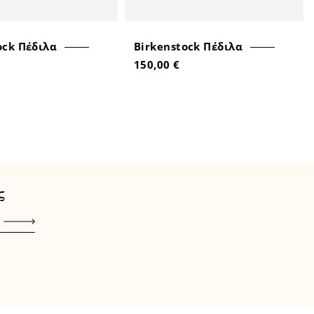
ock Πέδιλα
Birkenstock Πέδιλα
150,00 €
ς