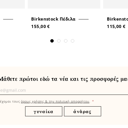
Birkenstock Πέδιλα
Birkenst
155,00 €
115,00 €
Μάθετε πρώτοι εδώ τα νέα και τις προσφορές μα
τε
οι
*
έχομαι τους
όρους χρήσης & την πολιτική απορρήτου
.
γυναίκα
άνδρας