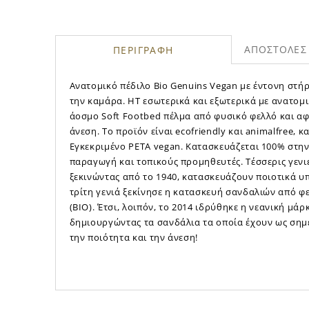
ΑΠΟΣΤΟΛΕΣ 
ΠΕΡΙΓΡΑΦΗ
Aνατομικό πέδιλο Bio Genuins Vegan με έντονη στήρ
την καμάρα. HT εσωτερικά και εξωτερικά με ανατομι
άοσμο Soft Footbed πέλμα από φυσικό φελλό και α
άνεση. Το προϊόν είναι ecofriendly και animalfree, 
Εγκεκριμένο PETA vegan. Κατασκευάζεται 100% στην
παραγωγή και τοπικούς προμηθευτές. Τέσσερις γεν
ξεκινώντας από το 1940, κατασκευάζουν ποιοτικά υ
τρίτη γενιά ξεκίνησε η κατασκευή σανδαλιών από φ
(BIO). Έτσι, λοιπόν, το 2014 ιδρύθηκε η νεανική μά
δημιουργώντας τα σανδάλια τα οποία έχουν ως σημ
την ποιότητα και την άνεση!