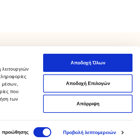
ΧΡΕΙΑΖΕΣΤΕ ΒΟΗΘΕΙΑ;
Αποδοχή Όλων
Επικοινωνήστε μαζί μας καθημερινά 9 π.μ με 9 μ.μ.
ή λειτουργιών
210 975 8800
στο
info@sakellaris.gr
ή με email στο
πληροφορίες
Αποδοχή Επιλογών
ν μέσων,
Καταστήματα
ρίες που
Βρείτε τα καταστήματά μας
ρήση των
Απόρριψη
Designed and developed by
wesolve
Advertised by
Koolmetrix
ς προώθησης
Προβολή λεπτομερειών
ίες άνω των 55€.