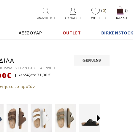
0
ΑΝΑΖΗΤΗΣΗ
ΣΎΝΔΕΣΗ
WISHLIST
ΚΑΛΑΘΙ
ΑΞΕΣΟΥΑΡ
OUTLET
BIRKENSTOCK
ΔΙΛΑ
SALE
/HAWAII VEGAN G106564 P/WHITE
00 €
κερδίζετε
31,00 €
ογήστε το προϊόν