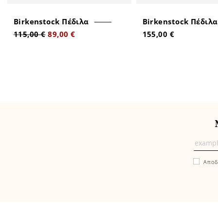
Birkenstock Πέδιλα
Birkenstock Πέδιλα
115,00 €
89,00 €
155,00 €
Μάθε
πρώτ
Αποδ
εδώ
τα
νέα
και
τις