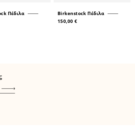
ock Πέδιλα
Birkenstock Πέδιλα
150,00 €
ς