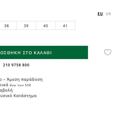
EU
UK
38
39
40
41
ΟΣΘΗΚΗ ΣΤΟ ΚΑΛΑΘΙ
210 9758 800
ο – Άμεση παράδοση
ρικά
άνω των 55€
ταβολή
Φυσικό Κατάστημα