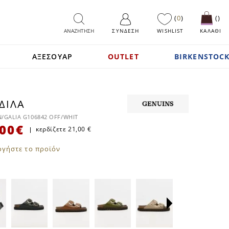
0
ΑΝΑΖΗΤΗΣΗ
ΣΎΝΔΕΣΗ
WISHLIST
ΚΑΛΑΘΙ
ΑΞΕΣΟΥΑΡ
OUTLET
BIRKENSTOCK
ΔΙΛΑ
SALE
/GALIA G106842 OFF/WHIT
00 €
κερδίζετε
21,00 €
ογήστε το προϊόν