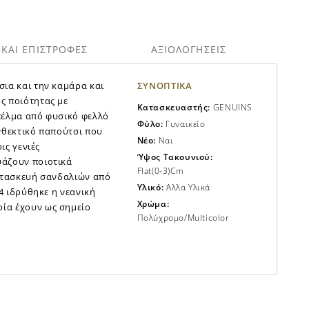
ΚΑΙ ΕΠΙΣΤΡΟΦΕΣ
ΑΞΙΟΛΟΓΗΣΕΙΣ
σια και την καμάρα και
ΣΥΝΟΠΤΙΚΑ
ς ποιότητας με
Κατασκευαστής:
GENUINS
πέλμα από φυσικό φελλό
Φύλο:
Γυναικείο
ανθεκτικό παπούτσι που
Νέο:
Ναι
ις γενιές
Ύψος Τακουνιού:
υάζουν ποιοτικά
Flat(0-3)cm
κατασκευή σανδαλιών από
Υλικό:
Άλλα Υλικά
14 ιδρύθηκε η νεανική
Χρώμα:
ία έχουν ως σημείο
Πολύχρομο/Multicolor