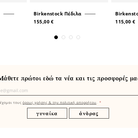
Birkenstock Πέδιλα
Birkenst
155,00 €
115,00 €
Μάθετε πρώτοι εδώ τα νέα και τις προσφορές μα
τε
οι
*
έχομαι τους
όρους χρήσης & την πολιτική απορρήτου
.
γυναίκα
άνδρας