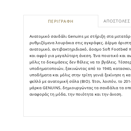
ΑΠΟΣΤΟΛΕΣ 
ΠΕΡΙΓΡΑΦΗ
Ανατομικό σανδάλι Genuins με στήριξη στα μετατάρ
ρυθμιζόμενα λουράκια στις αγκράφες. Δέρμα άριστη
ανατομικό, αντιβακτηριδιακό, άοσμο Soft Footbed 
και αφρό για μεγαλύτερη άνεση. Ένα ποιοτικό και 
μόλις το δοκιμάσεις δεν θέλεις να το βγάλεις. Τέσσερ
υποδηματοποιών, ξεκινώντας από το 1940, κατασκε
υποδήματα και μόλις στην τρίτη γενιά ξεκίνησε η 
φελλό με ανατομική σόλα (BIO). Έτσι, λοιπόν, το 20
μάρκα GENUINS, δημιουργώντας τα σανδάλια τα οπο
αναφοράς τη μόδα, την ποιότητα και την άνεση.